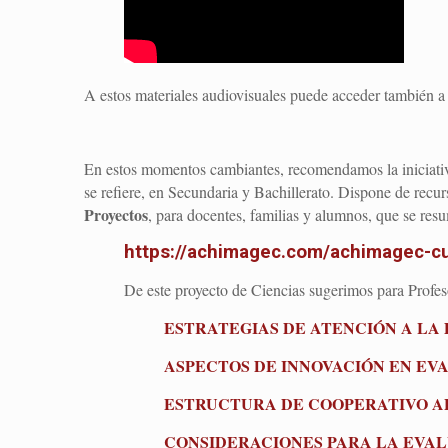
A estos materiales audiovisuales puede acceder también a
En estos momentos cambiantes, recomendamos la iniciati
se refiere, en Secundaria y Bachillerato. Dispone de recurs
Proyectos
, para docentes, familias y alumnos, que se res
https://achimagec.com/achimagec-cu
De este proyecto de Ciencias sugerimos para Profesore
ESTRATEGIAS DE ATENCIÓN A LA
ASPECTOS DE INNOVACIÓN EN EVA
ESTRUCTURA DE COOPERATIVO AP
CONSIDERACIONES PARA LA EVAL