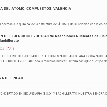
RA DEL ÁTOMO, COMPUESTOS, VALENCIA
acercan a la química: de la estructura del ÁTOMO, de su relación con la colo
 DEL EJERCICIO F2BE1348 de Reacciones Nucleares de Físic
Bachillerato
026
1
DEL EJERCICIO F2BE1348 DE REACCIONES NUCLEARES PARA FÍSICA NUCLE
 EJERCICIO F2BE1348 Dada la reacción nuclear: Determinar: a)De qué tipo de
RA DEL PILAR
CONCERTADO EN SECUNDARIA (E.S.O.) Y BACHILLERATO, NUESTRA SEÑORA D