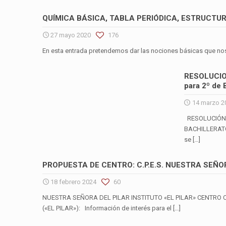
QUÍMICA BÁSICA, TABLA PERIÓDICA, ESTRUCTU
27 mayo 2020
176
En esta entrada pretendemos dar las nociones básicas que nos 
RESOLUCION
para 2º de 
14 marzo 2
RESOLUCIÓN 
BACHILLERATO:
se
[…]
PROPUESTA DE CENTRO: C.P.E.S. NUESTRA SEÑO
18 febrero 2024
60
NUESTRA SEÑORA DEL PILAR INSTITUTO «EL PILAR» CENTRO 
(«EL PILAR»): Información de interés para el
[…]