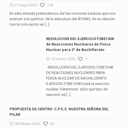
27 mayo 2020
176
En esta entrada pretendemos dar las nociones básicas que nos
acercan a la química: de la estructura del ÁTOMO, de su relación
con la colocación en
[…]
RESOLUCION DEL EJERCICIO F2BE1348
de Reacciones Nucleares de Física
Nuclear para 2º de Bachillerato
14 marzo 2026
1
RESOLUCIÓN DEL EJERCICIO F2BE1348
DE REACCIONES NUCLEARES PARA
FÍSICA NUCLEAR DE BACHILLERATO:
EJERCICIO F2BE1348 Dada la reacción
nuclear: Determinar: a)De qué tipo de
reacción se
[…]
PROPUESTA DE CENTRO: C.P.E.S. NUESTRA SEÑORA DEL
PILAR
18 febrero 2024
60