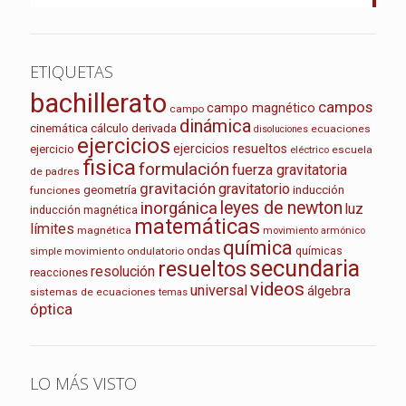
ETIQUETAS
bachillerato
campos
campo magnético
campo
dinámica
cinemática
cálculo
derivada
ecuaciones
disoluciones
ejercicios
ejercicios resueltos
ejercicio
escuela
eléctrico
fisica
formulación
fuerza gravitatoria
de padres
gravitación
gravitatorio
geometría
inducción
funciones
leyes de newton
inorgánica
luz
inducción magnética
matemáticas
límites
magnética
movimiento armónico
química
ondas
químicas
movimiento ondulatorio
simple
secundaria
resueltos
resolución
reacciones
videos
universal
álgebra
sistemas de ecuaciones
temas
óptica
LO MÁS VISTO