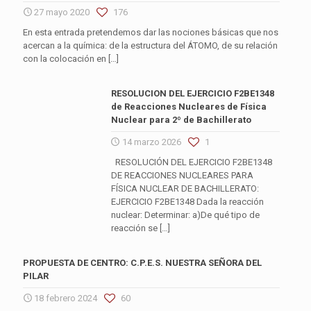
27 mayo 2020
176
En esta entrada pretendemos dar las nociones básicas que nos
acercan a la química: de la estructura del ÁTOMO, de su relación
con la colocación en
[…]
RESOLUCION DEL EJERCICIO F2BE1348
de Reacciones Nucleares de Física
Nuclear para 2º de Bachillerato
14 marzo 2026
1
RESOLUCIÓN DEL EJERCICIO F2BE1348
DE REACCIONES NUCLEARES PARA
FÍSICA NUCLEAR DE BACHILLERATO:
EJERCICIO F2BE1348 Dada la reacción
nuclear: Determinar: a)De qué tipo de
reacción se
[…]
PROPUESTA DE CENTRO: C.P.E.S. NUESTRA SEÑORA DEL
PILAR
18 febrero 2024
60