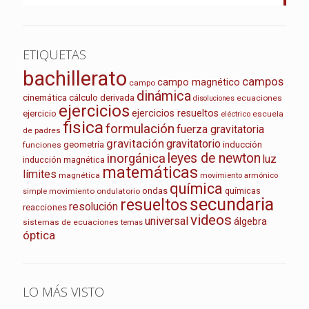
ETIQUETAS
bachillerato
campos
campo magnético
campo
dinámica
cinemática
cálculo
derivada
ecuaciones
disoluciones
ejercicios
ejercicios resueltos
ejercicio
escuela
eléctrico
fisica
formulación
fuerza gravitatoria
de padres
gravitación
gravitatorio
geometría
inducción
funciones
leyes de newton
inorgánica
luz
inducción magnética
matemáticas
límites
magnética
movimiento armónico
química
ondas
químicas
movimiento ondulatorio
simple
secundaria
resueltos
resolución
reacciones
videos
universal
álgebra
sistemas de ecuaciones
temas
óptica
LO MÁS VISTO