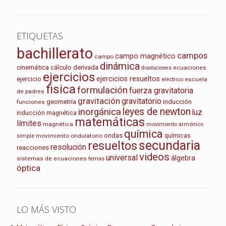
ETIQUETAS
bachillerato
campos
campo magnético
campo
dinámica
cinemática
cálculo
derivada
ecuaciones
disoluciones
ejercicios
ejercicios resueltos
ejercicio
escuela
eléctrico
fisica
formulación
fuerza gravitatoria
de padres
gravitación
gravitatorio
geometría
inducción
funciones
leyes de newton
inorgánica
luz
inducción magnética
matemáticas
límites
magnética
movimiento armónico
química
ondas
químicas
movimiento ondulatorio
simple
secundaria
resueltos
resolución
reacciones
videos
universal
álgebra
sistemas de ecuaciones
temas
óptica
LO MÁS VISTO