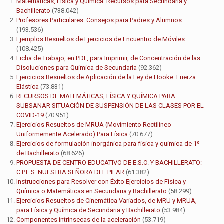
Matemáticas, Física y Química: Recursos para Secundaria y
Bachillerato
(738.042)
Profesores Particulares: Consejos para Padres y Alumnos
(193.536)
Ejemplos Resueltos de Ejercicios de Encuentro de Móviles
(108.425)
Ficha de Trabajo, en PDF, para Imprimir, de Concentración de las
Disoluciones para Química de Secundaria
(92.362)
Ejercicios Resueltos de Aplicación de la Ley de Hooke: Fuerza
Elástica
(73.831)
RECURSOS DE MATEMÁTICAS, FÍSICA Y QUÍMICA PARA
SUBSANAR SITUACIÓN DE SUSPENSIÓN DE LAS CLASES POR EL
COVID-19
(70.951)
Ejercicios Resueltos de MRUA (Movimiento Rectilíneo
Uniformemente Acelerado) Para Física
(70.677)
Ejercicios de formulación inorgánica para física y química de 1º
de Bachillerato
(68.626)
PROPUESTA DE CENTRO EDUCATIVO DE E.S.O. Y BACHILLERATO:
C.P.E.S. NUESTRA SEÑORA DEL PILAR
(61.382)
Instrucciones para Resolver con Éxito Ejercicios de Física y
Química o Matemáticas en Secundaria y Bachillerato
(58.299)
Ejercicios Resueltos de Cinemática Variados, de MRU y MRUA,
para Física y Química de Secundaria y Bachillerato
(53.984)
Componentes intrínsecas de la aceleración
(53.719)