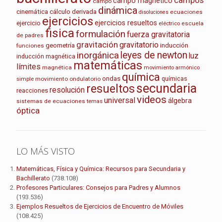
campo magnético
campo
dinámica
cinemática
cálculo
derivada
ecuaciones
disoluciones
ejercicios
ejercicios resueltos
ejercicio
escuela
eléctrico
fisica
formulación
fuerza gravitatoria
de padres
gravitación
gravitatorio
geometría
inducción
funciones
leyes de newton
inorgánica
luz
inducción magnética
matemáticas
límites
magnética
movimiento armónico
química
ondas
químicas
movimiento ondulatorio
simple
secundaria
resueltos
resolución
reacciones
videos
universal
álgebra
sistemas de ecuaciones
temas
óptica
LO MÁS VISTO
Matemáticas, Física y Química: Recursos para Secundaria y
Bachillerato
(738.108)
Profesores Particulares: Consejos para Padres y Alumnos
(193.536)
Ejemplos Resueltos de Ejercicios de Encuentro de Móviles
(108.425)