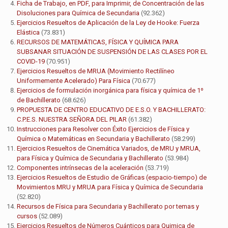
Ficha de Trabajo, en PDF, para Imprimir, de Concentración de las
Disoluciones para Química de Secundaria
(92.362)
Ejercicios Resueltos de Aplicación de la Ley de Hooke: Fuerza
Elástica
(73.831)
RECURSOS DE MATEMÁTICAS, FÍSICA Y QUÍMICA PARA
SUBSANAR SITUACIÓN DE SUSPENSIÓN DE LAS CLASES POR EL
COVID-19
(70.951)
Ejercicios Resueltos de MRUA (Movimiento Rectilíneo
Uniformemente Acelerado) Para Física
(70.677)
Ejercicios de formulación inorgánica para física y química de 1º
de Bachillerato
(68.626)
PROPUESTA DE CENTRO EDUCATIVO DE E.S.O. Y BACHILLERATO:
C.P.E.S. NUESTRA SEÑORA DEL PILAR
(61.382)
Instrucciones para Resolver con Éxito Ejercicios de Física y
Química o Matemáticas en Secundaria y Bachillerato
(58.299)
Ejercicios Resueltos de Cinemática Variados, de MRU y MRUA,
para Física y Química de Secundaria y Bachillerato
(53.984)
Componentes intrínsecas de la aceleración
(53.719)
Ejercicios Resueltos de Estudio de Gráficas (espacio-tiempo) de
Movimientos MRU y MRUA para Física y Química de Secundaria
(52.820)
Recursos de Física para Secundaria y Bachillerato por temas y
cursos
(52.089)
Ejercicios Resueltos de Números Cuánticos para Quimica de