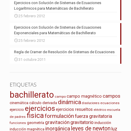
Ejercicios con Solución de Sistemas de Ecuaciones
Logarítmicos para Matemáticas de Bachillerato
25 febrero 2012
Ejercicios con Solución de Sistemas de Ecuaciones
Exponenciales para Matemáticas de Bachillerato
25 febrero 2012
Regla de Cramer de Resolución de Sistemas de Ecuaciones
31 octubre 2011
ETIQUETAS
bachillerato
campos
campo magnético
campo
dinámica
cinemática
cálculo
derivada
ecuaciones
disoluciones
ejercicios
ejercicios resueltos
ejercicio
escuela
eléctrico
fisica
formulación
fuerza gravitatoria
de padres
gravitación
gravitatorio
geometría
inducción
funciones
leyes de newton
inorgánica
luz
inducción magnética