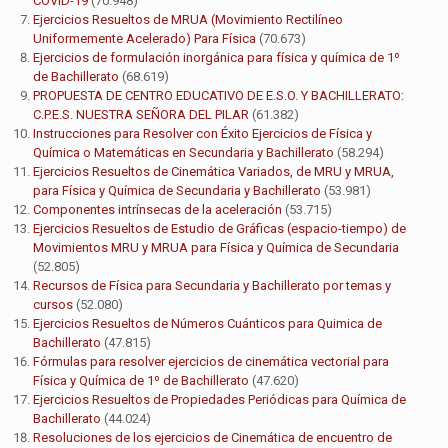
COVID-19
(70.948)
Ejercicios Resueltos de MRUA (Movimiento Rectilíneo
Uniformemente Acelerado) Para Física
(70.673)
Ejercicios de formulación inorgánica para física y química de 1º
de Bachillerato
(68.619)
PROPUESTA DE CENTRO EDUCATIVO DE E.S.O. Y BACHILLERATO:
C.P.E.S. NUESTRA SEÑORA DEL PILAR
(61.382)
Instrucciones para Resolver con Éxito Ejercicios de Física y
Química o Matemáticas en Secundaria y Bachillerato
(58.294)
Ejercicios Resueltos de Cinemática Variados, de MRU y MRUA,
para Física y Química de Secundaria y Bachillerato
(53.981)
Componentes intrínsecas de la aceleración
(53.715)
Ejercicios Resueltos de Estudio de Gráficas (espacio-tiempo) de
Movimientos MRU y MRUA para Física y Química de Secundaria
(52.805)
Recursos de Física para Secundaria y Bachillerato por temas y
cursos
(52.080)
Ejercicios Resueltos de Números Cuánticos para Quimica de
Bachillerato
(47.815)
Fórmulas para resolver ejercicios de cinemática vectorial para
Física y Química de 1º de Bachillerato
(47.620)
Ejercicios Resueltos de Propiedades Periódicas para Química de
Bachillerato
(44.024)
Resoluciones de los ejercicios de Cinemática de encuentro de