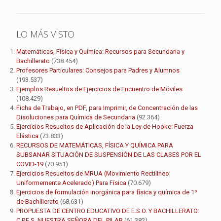
LO MÁS VISTO
Matemáticas, Física y Química: Recursos para Secundaria y
Bachillerato
(738.454)
Profesores Particulares: Consejos para Padres y Alumnos
(193.537)
Ejemplos Resueltos de Ejercicios de Encuentro de Móviles
(108.429)
Ficha de Trabajo, en PDF, para Imprimir, de Concentración de las
Disoluciones para Química de Secundaria
(92.364)
Ejercicios Resueltos de Aplicación de la Ley de Hooke: Fuerza
Elástica
(73.833)
RECURSOS DE MATEMÁTICAS, FÍSICA Y QUÍMICA PARA
SUBSANAR SITUACIÓN DE SUSPENSIÓN DE LAS CLASES POR EL
COVID-19
(70.951)
Ejercicios Resueltos de MRUA (Movimiento Rectilíneo
Uniformemente Acelerado) Para Física
(70.679)
Ejercicios de formulación inorgánica para física y química de 1º
de Bachillerato
(68.631)
PROPUESTA DE CENTRO EDUCATIVO DE E.S.O. Y BACHILLERATO:
C.P.E.S. NUESTRA SEÑORA DEL PILAR
(61.382)