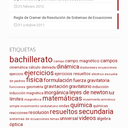
25 febrero 2012
Regla de Cramer de Resolución de Sistemas de Ecuaciones
31 octubre 2011
ETIQUETAS
bachillerato
campos
campo magnético
campo
dinámica
cinemática
cálculo
derivada
ecuaciones
disoluciones
ejercicios
ejercicios resueltos
ejercicio
escuela
eléctrico
fisica
formulación
fuerza gravitatoria
de padres
gravitación
gravitatorio
geometría
inducción
funciones
leyes de newton
inorgánica
luz
inducción magnética
matemáticas
límites
magnética
movimiento armónico
química
ondas
químicas
movimiento ondulatorio
simple
secundaria
resueltos
resolución
reacciones
videos
universal
álgebra
sistemas de ecuaciones
temas
óptica