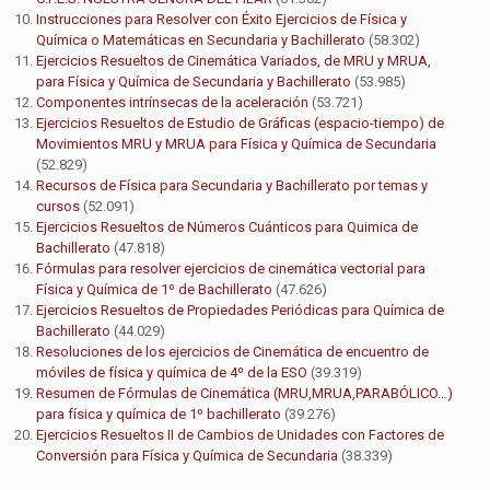
Instrucciones para Resolver con Éxito Ejercicios de Física y
Química o Matemáticas en Secundaria y Bachillerato
(58.302)
Ejercicios Resueltos de Cinemática Variados, de MRU y MRUA,
para Física y Química de Secundaria y Bachillerato
(53.985)
Componentes intrínsecas de la aceleración
(53.721)
Ejercicios Resueltos de Estudio de Gráficas (espacio-tiempo) de
Movimientos MRU y MRUA para Física y Química de Secundaria
(52.829)
Recursos de Física para Secundaria y Bachillerato por temas y
cursos
(52.091)
Ejercicios Resueltos de Números Cuánticos para Quimica de
Bachillerato
(47.818)
Fórmulas para resolver ejercicios de cinemática vectorial para
Física y Química de 1º de Bachillerato
(47.626)
Ejercicios Resueltos de Propiedades Periódicas para Química de
Bachillerato
(44.029)
Resoluciones de los ejercicios de Cinemática de encuentro de
móviles de física y química de 4º de la ESO
(39.319)
Resumen de Fórmulas de Cinemática (MRU,MRUA,PARABÓLICO…)
para física y química de 1º bachillerato
(39.276)
Ejercicios Resueltos II de Cambios de Unidades con Factores de
Conversión para Física y Química de Secundaria
(38.339)