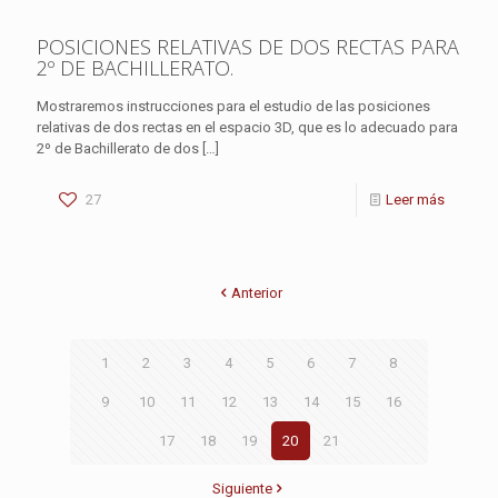
POSICIONES RELATIVAS DE DOS RECTAS PARA
2º DE BACHILLERATO.
Mostraremos instrucciones para el estudio de las posiciones
relativas de dos rectas en el espacio 3D, que es lo adecuado para
2º de Bachillerato de dos
[…]
27
Leer más
Anterior
1
2
3
4
5
6
7
8
9
10
11
12
13
14
15
16
17
18
19
20
21
Siguiente