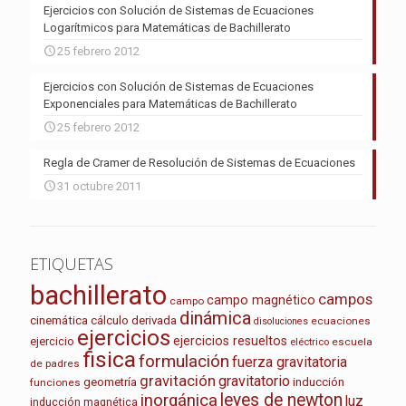
Ejercicios con Solución de Sistemas de Ecuaciones
Logarítmicos para Matemáticas de Bachillerato
25 febrero 2012
Ejercicios con Solución de Sistemas de Ecuaciones
Exponenciales para Matemáticas de Bachillerato
25 febrero 2012
Regla de Cramer de Resolución de Sistemas de Ecuaciones
31 octubre 2011
ETIQUETAS
bachillerato
campos
campo magnético
campo
dinámica
cinemática
cálculo
derivada
ecuaciones
disoluciones
ejercicios
ejercicios resueltos
ejercicio
escuela
eléctrico
fisica
formulación
fuerza gravitatoria
de padres
gravitación
gravitatorio
geometría
inducción
funciones
leyes de newton
inorgánica
luz
inducción magnética