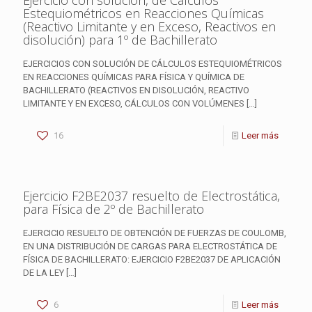
Ejercicio con solución, de Cálculos
Estequiométricos en Reacciones Químicas
(Reactivo Limitante y en Exceso, Reactivos en
disolución) para 1º de Bachillerato
EJERCICIOS CON SOLUCIÓN DE CÁLCULOS ESTEQUIOMÉTRICOS
EN REACCIONES QUÍMICAS PARA FÍSICA Y QUÍMICA DE
BACHILLERATO (REACTIVOS EN DISOLUCIÓN, REACTIVO
LIMITANTE Y EN EXCESO, CÁLCULOS CON VOLÚMENES
[…]
16
Leer más
Ejercicio F2BE2037 resuelto de Electrostática,
para Física de 2º de Bachillerato
EJERCICIO RESUELTO DE OBTENCIÓN DE FUERZAS DE COULOMB,
EN UNA DISTRIBUCIÓN DE CARGAS PARA ELECTROSTÁTICA DE
FÍSICA DE BACHILLERATO: EJERCICIO F2BE2037 DE APLICACIÓN
DE LA LEY
[…]
6
Leer más