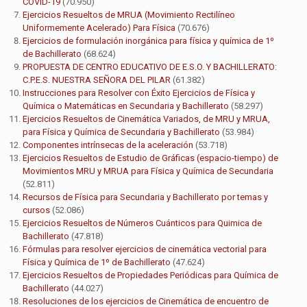
COVID-19
(70.950)
Ejercicios Resueltos de MRUA (Movimiento Rectilíneo
Uniformemente Acelerado) Para Física
(70.676)
Ejercicios de formulación inorgánica para física y química de 1º
de Bachillerato
(68.624)
PROPUESTA DE CENTRO EDUCATIVO DE E.S.O. Y BACHILLERATO:
C.P.E.S. NUESTRA SEÑORA DEL PILAR
(61.382)
Instrucciones para Resolver con Éxito Ejercicios de Física y
Química o Matemáticas en Secundaria y Bachillerato
(58.297)
Ejercicios Resueltos de Cinemática Variados, de MRU y MRUA,
para Física y Química de Secundaria y Bachillerato
(53.984)
Componentes intrínsecas de la aceleración
(53.718)
Ejercicios Resueltos de Estudio de Gráficas (espacio-tiempo) de
Movimientos MRU y MRUA para Física y Química de Secundaria
(52.811)
Recursos de Física para Secundaria y Bachillerato por temas y
cursos
(52.086)
Ejercicios Resueltos de Números Cuánticos para Quimica de
Bachillerato
(47.818)
Fórmulas para resolver ejercicios de cinemática vectorial para
Física y Química de 1º de Bachillerato
(47.624)
Ejercicios Resueltos de Propiedades Periódicas para Química de
Bachillerato
(44.027)
Resoluciones de los ejercicios de Cinemática de encuentro de