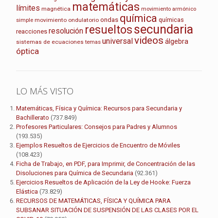
matemáticas
límites
magnética
movimiento armónico
química
ondas
químicas
movimiento ondulatorio
simple
secundaria
resueltos
resolución
reacciones
videos
universal
álgebra
sistemas de ecuaciones
temas
óptica
LO MÁS VISTO
Matemáticas, Física y Química: Recursos para Secundaria y
Bachillerato
(737.849)
Profesores Particulares: Consejos para Padres y Alumnos
(193.535)
Ejemplos Resueltos de Ejercicios de Encuentro de Móviles
(108.423)
Ficha de Trabajo, en PDF, para Imprimir, de Concentración de las
Disoluciones para Química de Secundaria
(92.361)
Ejercicios Resueltos de Aplicación de la Ley de Hooke: Fuerza
Elástica
(73.829)
RECURSOS DE MATEMÁTICAS, FÍSICA Y QUÍMICA PARA
SUBSANAR SITUACIÓN DE SUSPENSIÓN DE LAS CLASES POR EL