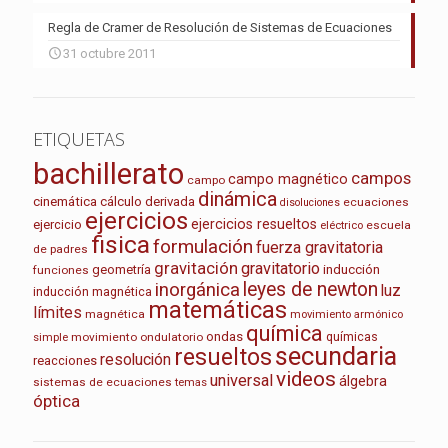
Regla de Cramer de Resolución de Sistemas de Ecuaciones
31 octubre 2011
ETIQUETAS
bachillerato
campos
campo magnético
campo
dinámica
cinemática
cálculo
derivada
ecuaciones
disoluciones
ejercicios
ejercicios resueltos
ejercicio
escuela
eléctrico
fisica
formulación
fuerza gravitatoria
de padres
gravitación
gravitatorio
geometría
inducción
funciones
leyes de newton
inorgánica
luz
inducción magnética
matemáticas
límites
magnética
movimiento armónico
química
ondas
químicas
movimiento ondulatorio
simple
secundaria
resueltos
resolución
reacciones
videos
universal
álgebra
sistemas de ecuaciones
temas
óptica