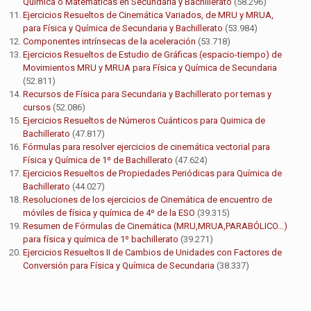
Química o Matemáticas en Secundaria y Bachillerato
(58.296)
Ejercicios Resueltos de Cinemática Variados, de MRU y MRUA,
para Física y Química de Secundaria y Bachillerato
(53.984)
Componentes intrínsecas de la aceleración
(53.718)
Ejercicios Resueltos de Estudio de Gráficas (espacio-tiempo) de
Movimientos MRU y MRUA para Física y Química de Secundaria
(52.811)
Recursos de Física para Secundaria y Bachillerato por temas y
cursos
(52.086)
Ejercicios Resueltos de Números Cuánticos para Quimica de
Bachillerato
(47.817)
Fórmulas para resolver ejercicios de cinemática vectorial para
Física y Química de 1º de Bachillerato
(47.624)
Ejercicios Resueltos de Propiedades Periódicas para Química de
Bachillerato
(44.027)
Resoluciones de los ejercicios de Cinemática de encuentro de
móviles de física y química de 4º de la ESO
(39.315)
Resumen de Fórmulas de Cinemática (MRU,MRUA,PARABÓLICO…)
para física y química de 1º bachillerato
(39.271)
Ejercicios Resueltos II de Cambios de Unidades con Factores de
Conversión para Física y Química de Secundaria
(38.337)