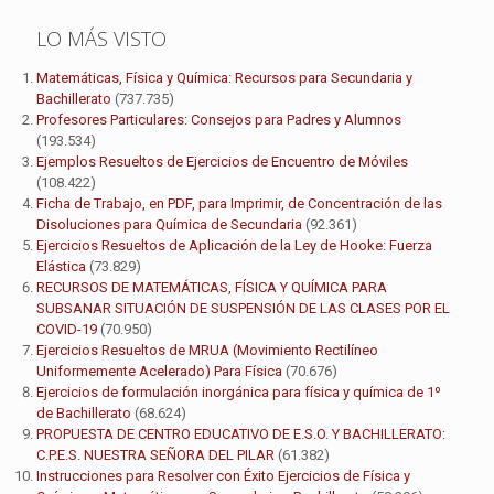
LO MÁS VISTO
Matemáticas, Física y Química: Recursos para Secundaria y
Bachillerato
(737.735)
Profesores Particulares: Consejos para Padres y Alumnos
(193.534)
Ejemplos Resueltos de Ejercicios de Encuentro de Móviles
(108.422)
Ficha de Trabajo, en PDF, para Imprimir, de Concentración de las
Disoluciones para Química de Secundaria
(92.361)
Ejercicios Resueltos de Aplicación de la Ley de Hooke: Fuerza
Elástica
(73.829)
RECURSOS DE MATEMÁTICAS, FÍSICA Y QUÍMICA PARA
SUBSANAR SITUACIÓN DE SUSPENSIÓN DE LAS CLASES POR EL
COVID-19
(70.950)
Ejercicios Resueltos de MRUA (Movimiento Rectilíneo
Uniformemente Acelerado) Para Física
(70.676)
Ejercicios de formulación inorgánica para física y química de 1º
de Bachillerato
(68.624)
PROPUESTA DE CENTRO EDUCATIVO DE E.S.O. Y BACHILLERATO:
C.P.E.S. NUESTRA SEÑORA DEL PILAR
(61.382)
Instrucciones para Resolver con Éxito Ejercicios de Física y