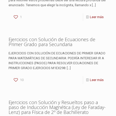
para resolver estos problemas debe ser una lectura profunda del
enunciado. Tenemos que elegir la incógnita, llamando x
[…]
1
Leer más
Ejercicios con Solución de Ecuaciones de
Primer Grado para Secundaria
EJERCICIOS CON SOLUCIÓN DE ECUACIONES DE PRIMER GRADO
PARA MATEMÁTICAS DE SECUNDARIA: PODRÍA INTERESAR IR A
INSTRUCCIONES (PASOS) PARA RESOLVER ECUACIONES DE
PRIMER GRADO EJERCICIOS M1EX298:
[…]
10
Leer más
Ejercicios con Solución y Resueltos paso a
paso de Inducción Magnética (Ley de Faraday-
Lenz) para Física de 2º de Bachillerato