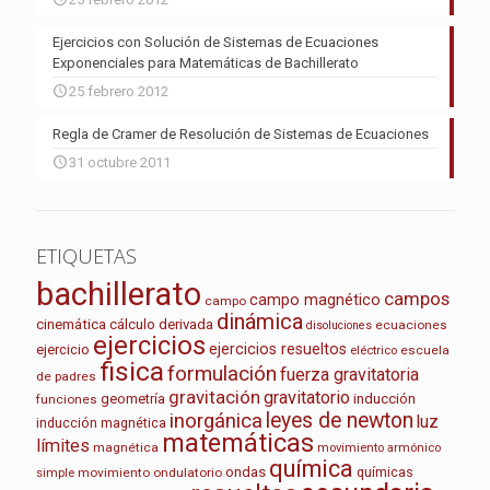
Ejercicios con Solución de Sistemas de Ecuaciones
Exponenciales para Matemáticas de Bachillerato
25 febrero 2012
Regla de Cramer de Resolución de Sistemas de Ecuaciones
31 octubre 2011
ETIQUETAS
bachillerato
campos
campo magnético
campo
dinámica
cinemática
cálculo
derivada
ecuaciones
disoluciones
ejercicios
ejercicios resueltos
ejercicio
escuela
eléctrico
fisica
formulación
fuerza gravitatoria
de padres
gravitación
gravitatorio
geometría
inducción
funciones
leyes de newton
inorgánica
luz
inducción magnética
matemáticas
límites
magnética
movimiento armónico
química
ondas
químicas
movimiento ondulatorio
simple