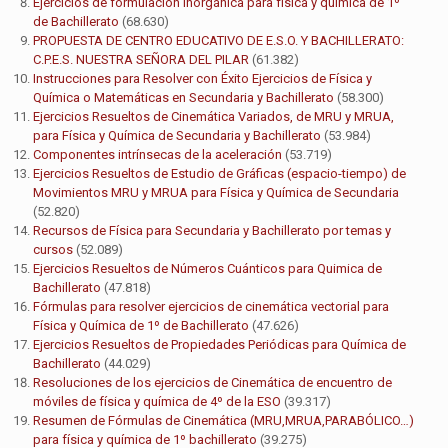
Ejercicios de formulación inorgánica para física y química de 1º
de Bachillerato
(68.630)
PROPUESTA DE CENTRO EDUCATIVO DE E.S.O. Y BACHILLERATO:
C.P.E.S. NUESTRA SEÑORA DEL PILAR
(61.382)
Instrucciones para Resolver con Éxito Ejercicios de Física y
Química o Matemáticas en Secundaria y Bachillerato
(58.300)
Ejercicios Resueltos de Cinemática Variados, de MRU y MRUA,
para Física y Química de Secundaria y Bachillerato
(53.984)
Componentes intrínsecas de la aceleración
(53.719)
Ejercicios Resueltos de Estudio de Gráficas (espacio-tiempo) de
Movimientos MRU y MRUA para Física y Química de Secundaria
(52.820)
Recursos de Física para Secundaria y Bachillerato por temas y
cursos
(52.089)
Ejercicios Resueltos de Números Cuánticos para Quimica de
Bachillerato
(47.818)
Fórmulas para resolver ejercicios de cinemática vectorial para
Física y Química de 1º de Bachillerato
(47.626)
Ejercicios Resueltos de Propiedades Periódicas para Química de
Bachillerato
(44.029)
Resoluciones de los ejercicios de Cinemática de encuentro de
móviles de física y química de 4º de la ESO
(39.317)
Resumen de Fórmulas de Cinemática (MRU,MRUA,PARABÓLICO…)
para física y química de 1º bachillerato
(39.275)