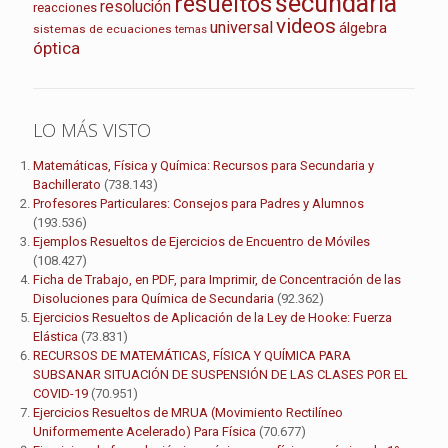
secundaria
resueltos
resolución
reacciones
videos
universal
álgebra
sistemas de ecuaciones
temas
óptica
LO MÁS VISTO
Matemáticas, Física y Química: Recursos para Secundaria y
Bachillerato
(738.143)
Profesores Particulares: Consejos para Padres y Alumnos
(193.536)
Ejemplos Resueltos de Ejercicios de Encuentro de Móviles
(108.427)
Ficha de Trabajo, en PDF, para Imprimir, de Concentración de las
Disoluciones para Química de Secundaria
(92.362)
Ejercicios Resueltos de Aplicación de la Ley de Hooke: Fuerza
Elástica
(73.831)
RECURSOS DE MATEMÁTICAS, FÍSICA Y QUÍMICA PARA
SUBSANAR SITUACIÓN DE SUSPENSIÓN DE LAS CLASES POR EL
COVID-19
(70.951)
Ejercicios Resueltos de MRUA (Movimiento Rectilíneo
Uniformemente Acelerado) Para Física
(70.677)