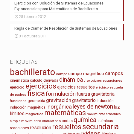
Ejercicios con Solución de Sistemas de Ecuaciones
Exponenciales para Matemáticas de Bachillerato
25 febrero 2012
Regla de Cramer de Resolución de Sistemas de Ecuaciones
31 octubre 2011
ETIQUETAS
bachillerato
campos
campo magnético
campo
dinámica
cinemática
cálculo
derivada
ecuaciones
disoluciones
ejercicios
ejercicios resueltos
ejercicio
escuela
eléctrico
fisica
formulación
fuerza gravitatoria
de padres
gravitación
gravitatorio
geometría
inducción
funciones
leyes de newton
inorgánica
luz
inducción magnética
matemáticas
límites
magnética
movimiento armónico
química
ondas
químicas
movimiento ondulatorio
simple
secundaria
resueltos
resolución
reacciones
videos
universal
álgebra