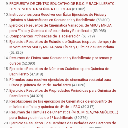
PROPUESTA DE CENTRO EDUCATIVO DE E.S.O. Y BACHILLERATO:
C.P.E.S. NUESTRA SEÑORA DEL PILAR
(61.382)
Instrucciones para Resolver con Éxito Ejercicios de Física y
Química o Matemáticas en Secundaria y Bachillerato
(58.300)
Ejercicios Resueltos de Cinemática Variados, de MRU y MRUA,
para Física y Química de Secundaria y Bachillerato
(53.985)
Componentes intrínsecas de la aceleración
(53.719)
Ejercicios Resueltos de Estudio de Gráficas (espacio-tiempo) de
Movimientos MRU y MRUA para Física y Química de Secundaria
(52.825)
Recursos de Física para Secundaria y Bachillerato por temas y
cursos
(52.090)
Ejercicios Resueltos de Números Cuánticos para Quimica de
Bachillerato
(47.818)
Fórmulas para resolver ejercicios de cinemática vectorial para
Física y Química de 1º de Bachillerato
(47.626)
Ejercicios Resueltos de Propiedades Periódicas para Química de
Bachillerato
(44.029)
Resoluciones de los ejercicios de Cinemática de encuentro de
móviles de física y química de 4º de la ESO
(39.317)
Resumen de Fórmulas de Cinemática (MRU,MRUA,PARABÓLICO…)
para física y química de 1º bachillerato
(39.276)
Ejercicios Resueltos II de Cambios de Unidades con Factores de