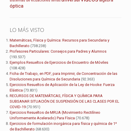
sistemas de ecuaciones
temas
óptica
LO MÁS VISTO
Matemáticas, Física y Química: Recursos para Secundaria y
Bachillerato
(738.238)
Profesores Particulares: Consejos para Padres y Alumnos
(193.537)
Ejemplos Resueltos de Ejercicios de Encuentro de Móviles
(108.428)
Ficha de Trabajo, en PDF, para Imprimir, de Concentración de las
Disoluciones para Química de Secundaria
(92.363)
Ejercicios Resueltos de Aplicación de la Ley de Hooke: Fuerza
Elástica
(73.831)
RECURSOS DE MATEMÁTICAS, FÍSICA Y QUÍMICA PARA
SUBSANAR SITUACIÓN DE SUSPENSIÓN DE LAS CLASES POR EL
COVID-19
(70.951)
Ejercicios Resueltos de MRUA (Movimiento Rectilíneo
Uniformemente Acelerado) Para Física
(70.678)
Ejercicios de formulación inorgánica para física y química de 1º
de Bachillerato
(68.630)