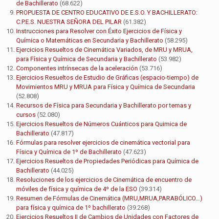
de Bachillerato
(68.622)
PROPUESTA DE CENTRO EDUCATIVO DE E.S.O. Y BACHILLERATO:
C.P.E.S. NUESTRA SEÑORA DEL PILAR
(61.382)
Instrucciones para Resolver con Éxito Ejercicios de Física y
Química o Matemáticas en Secundaria y Bachillerato
(58.295)
Ejercicios Resueltos de Cinemática Variados, de MRU y MRUA,
para Física y Química de Secundaria y Bachillerato
(53.982)
Componentes intrínsecas de la aceleración
(53.716)
Ejercicios Resueltos de Estudio de Gráficas (espacio-tiempo) de
Movimientos MRU y MRUA para Física y Química de Secundaria
(52.808)
Recursos de Física para Secundaria y Bachillerato por temas y
cursos
(52.080)
Ejercicios Resueltos de Números Cuánticos para Quimica de
Bachillerato
(47.817)
Fórmulas para resolver ejercicios de cinemática vectorial para
Física y Química de 1º de Bachillerato
(47.623)
Ejercicios Resueltos de Propiedades Periódicas para Química de
Bachillerato
(44.025)
Resoluciones de los ejercicios de Cinemática de encuentro de
móviles de física y química de 4º de la ESO
(39.314)
Resumen de Fórmulas de Cinemática (MRU,MRUA,PARABÓLICO…)
para física y química de 1º bachillerato
(39.268)
Ejercicios Resueltos II de Cambios de Unidades con Factores de