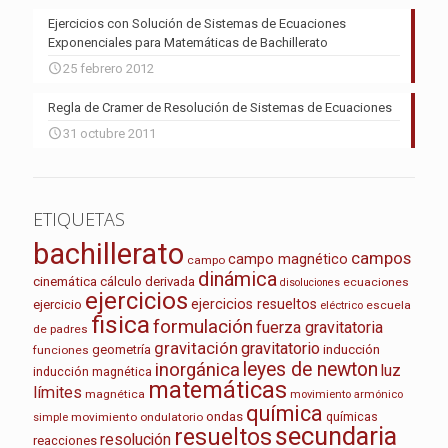
Ejercicios con Solución de Sistemas de Ecuaciones
Exponenciales para Matemáticas de Bachillerato
25 febrero 2012
Regla de Cramer de Resolución de Sistemas de Ecuaciones
31 octubre 2011
ETIQUETAS
bachillerato
campos
campo magnético
campo
dinámica
cinemática
cálculo
derivada
ecuaciones
disoluciones
ejercicios
ejercicios resueltos
ejercicio
escuela
eléctrico
fisica
formulación
fuerza gravitatoria
de padres
gravitación
gravitatorio
geometría
inducción
funciones
leyes de newton
inorgánica
luz
inducción magnética
matemáticas
límites
magnética
movimiento armónico
química
ondas
químicas
movimiento ondulatorio
simple
secundaria
resueltos
resolución
reacciones