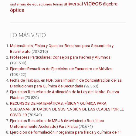
videos
universal
álgebra
sistemas de ecuaciones
temas
óptica
LO MÁS VISTO
Matemáticas, Física y Química: Recursos para Secundaria y
Bachillerato
(737.210)
Profesores Particulares: Consejos para Padres y Alumnos
(193.530)
Ejemplos Resueltos de Ejercicios de Encuentro de Móviles
(108.422)
Ficha de Trabajo, en PDF, para Imprimir, de Concentración de las
Disoluciones para Química de Secundaria
(92.360)
Ejercicios Resueltos de Aplicación de la Ley de Hooke: Fuerza
Elástica
(73.820)
RECURSOS DE MATEMÁTICAS, FÍSICA Y QUÍMICA PARA
SUBSANAR SITUACIÓN DE SUSPENSIÓN DE LAS CLASES POR EL
COVID-19
(70.949)
Ejercicios Resueltos de MRUA (Movimiento Rectilíneo
Uniformemente Acelerado) Para Física
(70.674)
Ejercicios de formulación inorgánica para física y química de 1º