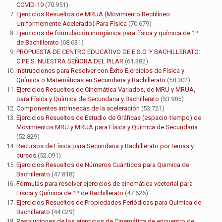
COVID-19
(70.951)
Ejercicios Resueltos de MRUA (Movimiento Rectilíneo
Uniformemente Acelerado) Para Física
(70.679)
Ejercicios de formulación inorgánica para física y química de 1º
de Bachillerato
(68.631)
PROPUESTA DE CENTRO EDUCATIVO DE E.S.O. Y BACHILLERATO:
C.P.E.S. NUESTRA SEÑORA DEL PILAR
(61.382)
Instrucciones para Resolver con Éxito Ejercicios de Física y
Química o Matemáticas en Secundaria y Bachillerato
(58.302)
Ejercicios Resueltos de Cinemática Variados, de MRU y MRUA,
para Física y Química de Secundaria y Bachillerato
(53.985)
Componentes intrínsecas de la aceleración
(53.721)
Ejercicios Resueltos de Estudio de Gráficas (espacio-tiempo) de
Movimientos MRU y MRUA para Física y Química de Secundaria
(52.829)
Recursos de Física para Secundaria y Bachillerato por temas y
cursos
(52.091)
Ejercicios Resueltos de Números Cuánticos para Quimica de
Bachillerato
(47.818)
Fórmulas para resolver ejercicios de cinemática vectorial para
Física y Química de 1º de Bachillerato
(47.626)
Ejercicios Resueltos de Propiedades Periódicas para Química de
Bachillerato
(44.029)
Resoluciones de los ejercicios de Cinemática de encuentro de