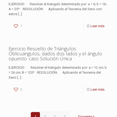
EJERCICIO: Resolver el triángulo determinado por: a = 6; b = 16;
A = 25º: RESOLUCIÓN: Aplicando el Teorema del Seno con
estos
[…]
1
Leer más
Ejercicio Resuelto de Triángulos
Oblicuángulos, dados dos lados y el ángulo
opuesto: caso Solución Única
EJERCICIO: Resolver el triángulo determinado por: a = 12 cm; b
= 26 cm; B = 120º RESOLUCIÓN: Aplicando el Teorema del
Seno
[…]
0
Leer más
1
2
3
4
Siguiente