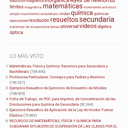
leyes de newton
inorgánica
luz
inducción magnética
matemáticas
límites
magnética
movimiento armónico
química
ondas
químicas
movimiento ondulatorio
simple
secundaria
resueltos
resolución
reacciones
videos
universal
álgebra
sistemas de ecuaciones
temas
óptica
LO MÁS VISTO
Matemáticas, Física y Química: Recursos para Secundaria y
Bachillerato
(738.456)
Profesores Particulares: Consejos para Padres y Alumnos
(193.537)
Ejemplos Resueltos de Ejercicios de Encuentro de Móviles
(108.429)
Ficha de Trabajo, en PDF, para Imprimir, de Concentración de las
Disoluciones para Química de Secundaria
(92.364)
Ejercicios Resueltos de Aplicación de la Ley de Hooke: Fuerza
Elástica
(73.833)
RECURSOS DE MATEMÁTICAS, FÍSICA Y QUÍMICA PARA
SUBSANAR SITUACIÓN DE SUSPENSIÓN DE LAS CLASES POR EL