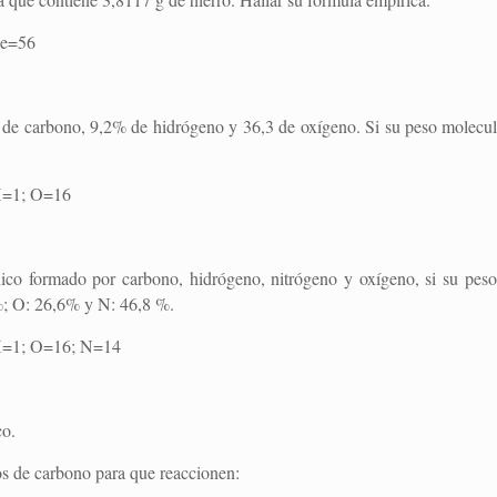
e=56
 de carbono, 9,2% de hidrógeno y 36,3 de oxígeno. Si su peso molecul
=1; O=16
co formado por carbono, hidrógeno, nitrógeno y oxígeno, si su peso
%; O: 26,6% y N: 46,8 %.
1; O=16; N=14
co.
s de carbono para que reaccionen: