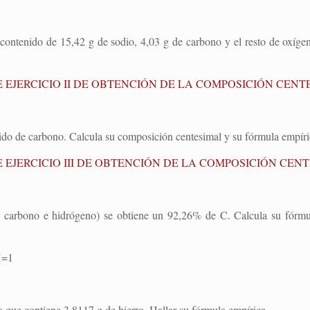
contenido de 15,42 g de sodio, 4,03 g de carbono y el resto de oxíge
 EJERCICIO II DE OBTENCIÓN DE LA COMPOSICIÓN CENT
ido de carbono. Calcula su composición centesimal y su fórmula empíri
 EJERCICIO III DE OBTENCIÓN DE LA COMPOSICIÓN CEN
r carbono e hidrógeno) se obtiene un 92,26% de C. Calcula su fórmu
H=1
ra que contiene 3,8117 g de hierro. Hallar su fórmula empírica.