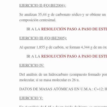
EJERCICIO II (FQ1BE2004):
Se analizan 35,44 g de carbonato sódico y se obtiene un 
composición centesimal.
IR A LA
RESOLUCIÓN PASO A PASO DE ESTE
EJERCICIO III (FQ1BE2005):
Al quemar 1,855 g de carbón, se forman 4,344 g de un óx
IR A LA
RESOLUCIÓN PASO A PASO DE ESTE
EJERCICIO IV:
Del análisis de un hidrocarburo (compuesto formado po
molecular, si su masa molecular es 26 u.
DATOS DE MASAS ATÓMICAS EN U.M.A.: C=12; 
EJERCICIO V:
En el análisis de 5,45 g de un óxido de hierro, se encuent