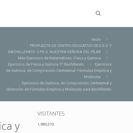
Inicio
PROPUESTA DE CENTRO EDUCATIVO DE E.S.O. Y
BACHILLERATO: C.P.E.S. NUESTRA SEÑORA DEL PILAR
Más Ejercicios de Matemáticas, Física y Química
Ejercicios de Física y Química 1º Bachillerato
Ejercicios
de Química, de Composición Centesimal: Fórmulas Empírica y
Molecular
Ejercicios de Química, de Composición Centesimal y
obtención de Fórmulas Empírica y Molecular para Bachillerato
VISITANTES
ca y
1,989,370