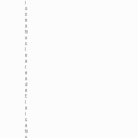
i
o
n
e
s
N
u
c
l
e
a
r
e
s
d
e
F
í
s
i
c
a
N
u