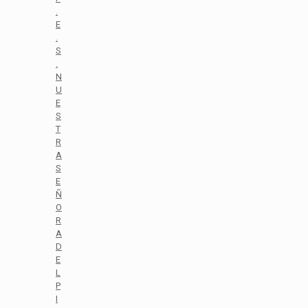
.
E
.
S
.
N
U
E
S
T
R
A
S
E
Ñ
O
R
A
D
E
L
P
I