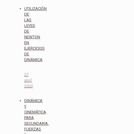
UTILIZACIÓN
DE
LAS
LEYES
DE
NEWTON
EN
EJERCICIOS
DE
DINÁMICA
27
abril
2020
DINÁMICA
Y
CINEMÁTICA
PARA
SECUNDARIA.
FUERZAS