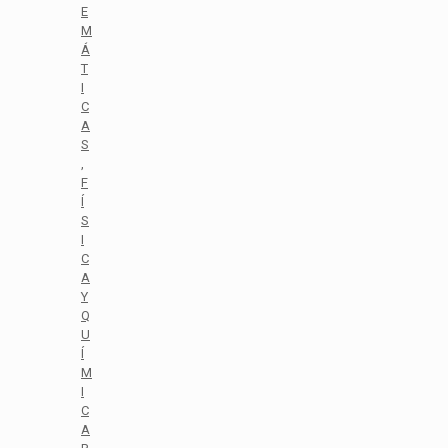
E
M
Á
T
I
C
A
S
,
F
Í
S
I
C
A
Y
Q
U
Í
M
I
C
A