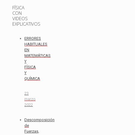
FÍSICA
CON
VIDEOS
EXPLICATIVOS
ERRORES
HABITUALES
EN
MATEMÁTICAS
Y
FÍSICA
Y
QUÍMICA
23
marzo
2022
Descomposición
de
Fuerzas,