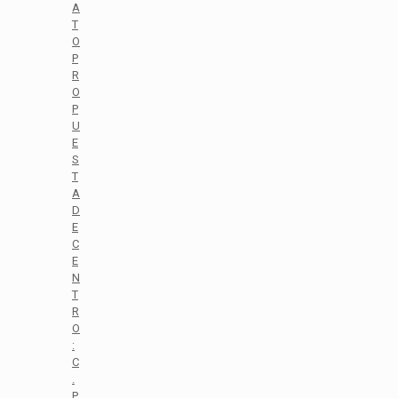
A
T
O
P
R
O
P
U
E
S
T
A
D
E
C
E
N
T
R
O
:
C
.
P