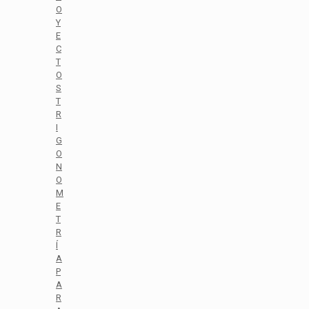
O
Y
E
C
T
O
S
T
R
I
G
O
N
O
M
E
T
R
Í
A
P
A
R