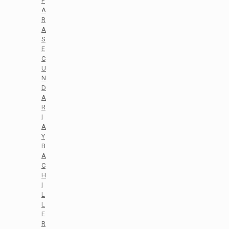
P
A
R
A
S
E
C
U
N
D
A
R
I
A
Y
B
A
C
H
I
L
L
E
R