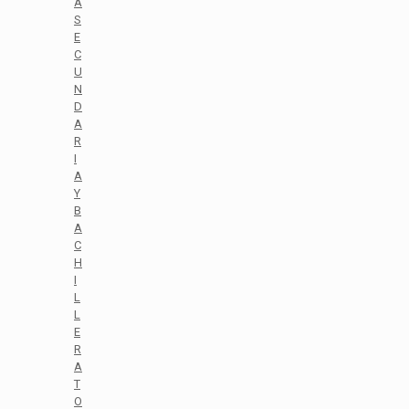
A
S
E
C
U
N
D
A
R
I
A
Y
B
A
C
H
I
L
L
E
R
A
T
O