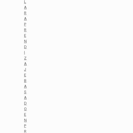
L
A
R
A
P
R
E
N
D
I
Z
A
J
E
B
A
S
A
D
O
E
N
P
R