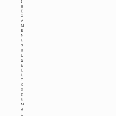
t
o
E
X
Á
M
E
N
E
S
R
E
S
U
E
L
T
O
S
D
E
M
A
T