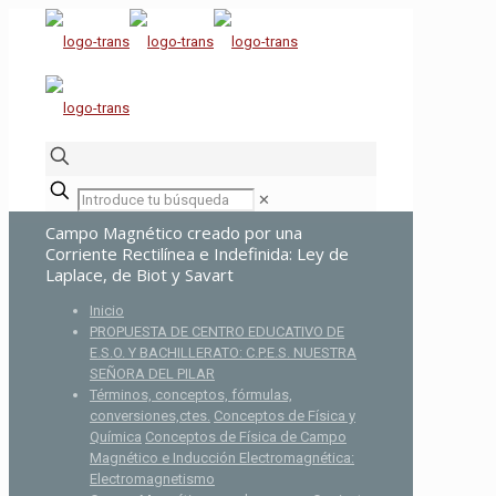
✕
Campo Magnético creado por una
Corriente Rectilínea e Indefinida: Ley de
Laplace, de Biot y Savart
Inicio
PROPUESTA DE CENTRO EDUCATIVO DE
E.S.O. Y BACHILLERATO: C.P.E.S. NUESTRA
SEÑORA DEL PILAR
Términos, conceptos, fórmulas,
conversiones,ctes.
Conceptos de Física y
Química
Conceptos de Física de Campo
Magnético e Inducción Electromagnética:
Electromagnetismo