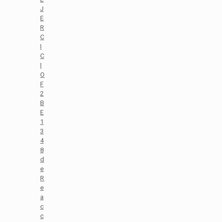
J
E
R
C
I
C
I
O
F
2
B
E
1
3
4
8
d
e
R
e
a
c
c