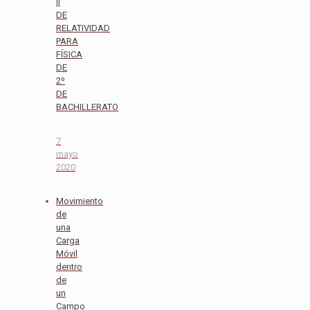
II
DE
RELATIVIDAD
PARA
FÍSICA
DE
2º
DE
BACHILLERATO
7
mayo
2020
Movimiento
de
una
Carga
Móvil
dentro
de
un
Campo