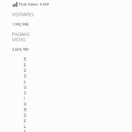
Post Views:
4.459
VISITANTES
1,992,998
PAGINAS
VISTAS
3,604,789
R
E
S
O
L
U
C
I
O
N
D
E
L
E