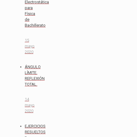
Electrostática
para
Física
de
Bachillerato
15
mayo
2020
ÁNGULO
LÍMITE.
REFLEXIÓN
TOTAL.
14
mayo
2020
EJERCICIOS
RESUELTOS