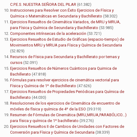
C.P.E.S. NUESTRA SEÑORA DEL PILAR
(61.382)
Instrucciones para Resolver con Éxito Ejercicios de Física y
Química o Matemáticas en Secundaria y Bachillerato
(58.302)
Ejercicios Resueltos de Cinemática Variados, de MRU y MRUA,
para Física y Química de Secundaria y Bachillerato
(53.985)
Componentes intrínsecas de la aceleración
(53.721)
Ejercicios Resueltos de Estudio de Gráficas (espacio-tiempo) de
Movimientos MRU y MRUA para Física y Química de Secundaria
(52.829)
Recursos de Física para Secundaria y Bachillerato por temas y
cursos
(52.091)
Ejercicios Resueltos de Números Cuánticos para Quimica de
Bachillerato
(47.818)
Fórmulas para resolver ejercicios de cinemática vectorial para
Física y Química de 1º de Bachillerato
(47.626)
Ejercicios Resueltos de Propiedades Periódicas para Química de
Bachillerato
(44.030)
Resoluciones de los ejercicios de Cinemática de encuentro de
móviles de física y química de 4º de la ESO
(39.319)
Resumen de Fórmulas de Cinemática (MRU,MRUA,PARABÓLICO…)
para física y química de 1º bachillerato
(39.276)
Ejercicios Resueltos II de Cambios de Unidades con Factores de
Conversión para Física y Química de Secundaria
(38.339)