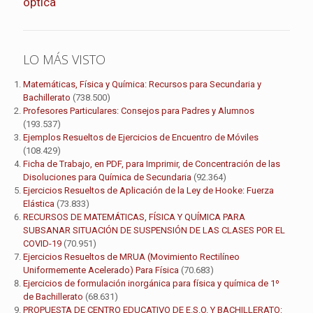
óptica
LO MÁS VISTO
Matemáticas, Física y Química: Recursos para Secundaria y
Bachillerato
(738.500)
Profesores Particulares: Consejos para Padres y Alumnos
(193.537)
Ejemplos Resueltos de Ejercicios de Encuentro de Móviles
(108.429)
Ficha de Trabajo, en PDF, para Imprimir, de Concentración de las
Disoluciones para Química de Secundaria
(92.364)
Ejercicios Resueltos de Aplicación de la Ley de Hooke: Fuerza
Elástica
(73.833)
RECURSOS DE MATEMÁTICAS, FÍSICA Y QUÍMICA PARA
SUBSANAR SITUACIÓN DE SUSPENSIÓN DE LAS CLASES POR EL
COVID-19
(70.951)
Ejercicios Resueltos de MRUA (Movimiento Rectilíneo
Uniformemente Acelerado) Para Física
(70.683)
Ejercicios de formulación inorgánica para física y química de 1º
de Bachillerato
(68.631)
PROPUESTA DE CENTRO EDUCATIVO DE E.S.O. Y BACHILLERATO: