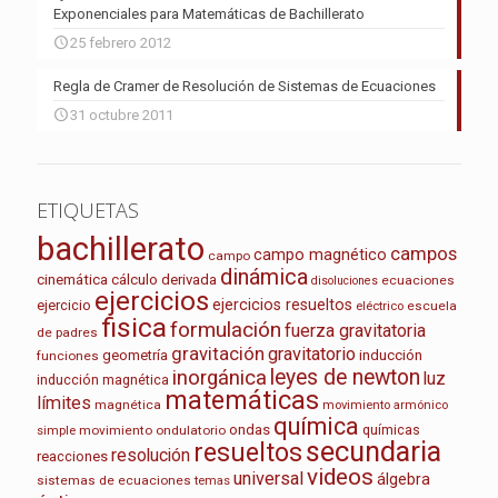
Exponenciales para Matemáticas de Bachillerato
25 febrero 2012
Regla de Cramer de Resolución de Sistemas de Ecuaciones
31 octubre 2011
ETIQUETAS
bachillerato
campos
campo magnético
campo
dinámica
cinemática
cálculo
derivada
ecuaciones
disoluciones
ejercicios
ejercicios resueltos
ejercicio
escuela
eléctrico
fisica
formulación
fuerza gravitatoria
de padres
gravitación
gravitatorio
geometría
inducción
funciones
leyes de newton
inorgánica
luz
inducción magnética
matemáticas
límites
magnética
movimiento armónico
química
ondas
químicas
movimiento ondulatorio
simple
secundaria
resueltos
resolución
reacciones
videos
universal
álgebra
sistemas de ecuaciones
temas