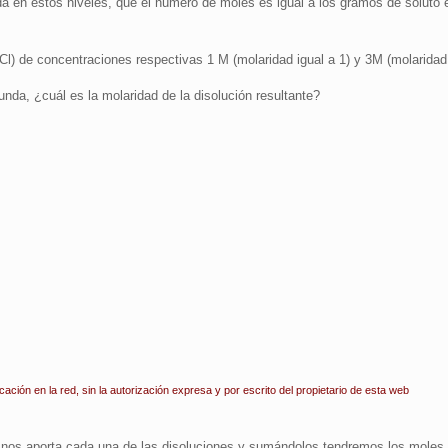
 en estos niveles, que el número de moles es igual a los gramos de soluto 
Cl) de concentraciones respectivas 1 M (molaridad igual a 1) y 3M (molaridad 
nda, ¿cuál es la molaridad de la disolución resultante?
icación en la red, sin la autorización expresa y por escrito del propietario de esta web
ue nos aporta cada una de las disoluciones y sumándolos tendremos los moles 