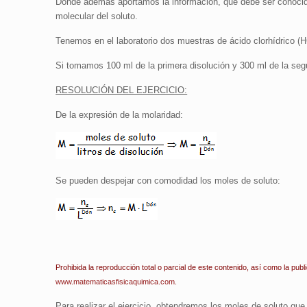
Donde además aportamos la información, que debe ser conocida
molecular del soluto.
Tenemos en el laboratorio dos muestras de ácido clorhídrico (H
Si tomamos 100 ml de la primera disolución y 300 ml de la segu
RESOLUCIÓN DEL EJERCICIO:
De la expresión de la molaridad:
Se pueden despejar con comodidad los moles de soluto:
Prohibida la reproducción total o parcial de este contenido, así como la publ
www.matematicasfisicaquimica.com.
Para realizar el ejercicio, obtendremos los moles de soluto q