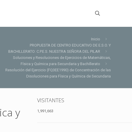
Inicio
PROPUESTA DE CENTRO EDUCATIVO DE E.S.O. Y
BACHILLERATO: C.P.E.S. NUESTRA SEÑORA DEL PILAR
Soluciones y Resoluciones de Ejercicios de Matemáticas,
Física y Química para Secundaria y Bachillerato
Resolución del Ejercicio (FQ3EE1990) de Concentración de las
Disoluciones para Física y Química de Secundaria
VISITANTES
ica y
1,991,663