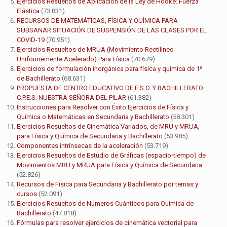
Ejercicios Resueltos de Aplicación de la Ley de Hooke: Fuerza
Elástica
(73.831)
RECURSOS DE MATEMÁTICAS, FÍSICA Y QUÍMICA PARA
SUBSANAR SITUACIÓN DE SUSPENSIÓN DE LAS CLASES POR EL
COVID-19
(70.951)
Ejercicios Resueltos de MRUA (Movimiento Rectilíneo
Uniformemente Acelerado) Para Física
(70.679)
Ejercicios de formulación inorgánica para física y química de 1º
de Bachillerato
(68.631)
PROPUESTA DE CENTRO EDUCATIVO DE E.S.O. Y BACHILLERATO:
C.P.E.S. NUESTRA SEÑORA DEL PILAR
(61.382)
Instrucciones para Resolver con Éxito Ejercicios de Física y
Química o Matemáticas en Secundaria y Bachillerato
(58.301)
Ejercicios Resueltos de Cinemática Variados, de MRU y MRUA,
para Física y Química de Secundaria y Bachillerato
(53.985)
Componentes intrínsecas de la aceleración
(53.719)
Ejercicios Resueltos de Estudio de Gráficas (espacio-tiempo) de
Movimientos MRU y MRUA para Física y Química de Secundaria
(52.826)
Recursos de Física para Secundaria y Bachillerato por temas y
cursos
(52.091)
Ejercicios Resueltos de Números Cuánticos para Quimica de
Bachillerato
(47.818)
Fórmulas para resolver ejercicios de cinemática vectorial para