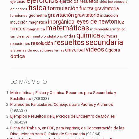
ejercicios
ejercicios resueltos
ejercicio
escuela
eléctrico
fisica
formulación
fuerza gravitatoria
de padres
gravitación
gravitatorio
geometría
inducción
funciones
leyes de newton
inorgánica
luz
inducción magnética
matemáticas
límites
magnética
movimiento armónico
química
ondas
químicas
movimiento ondulatorio
simple
secundaria
resueltos
resolución
reacciones
videos
universal
álgebra
sistemas de ecuaciones
temas
óptica
LO MÁS VISTO
Matemáticas, Física y Química: Recursos para Secundaria y
Bachillerato
(738.333)
Profesores Particulares: Consejos para Padres y Alumnos
(193.537)
Ejemplos Resueltos de Ejercicios de Encuentro de Móviles
(108.429)
Ficha de Trabajo, en PDF, para Imprimir, de Concentración de las
Disoluciones para Química de Secundaria
(92.364)