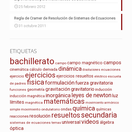
25 febrero 2012
Regla de Cramer de Resolución de Sistemas de Ecuaciones
31 octubre 2011
ETIQUETAS
bachillerato
campos
campo magnético
campo
dinámica
cinemática
cálculo
derivada
ecuaciones
disoluciones
ejercicios
ejercicios resueltos
ejercicio
escuela
eléctrico
fisica
formulación
fuerza gravitatoria
de padres
gravitación
gravitatorio
geometría
inducción
funciones
leyes de newton
inorgánica
luz
inducción magnética
matemáticas
límites
magnética
movimiento armónico
química
ondas
químicas
movimiento ondulatorio
simple
secundaria
resueltos
resolución
reacciones
videos
universal
álgebra
sistemas de ecuaciones
temas
óptica