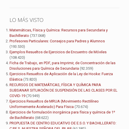
LO MÁS VISTO
Matemáticas, Física y Química: Recursos para Secundaria y
Bachillerato
(737.068)
Profesores Particulares: Consejos para Padres y Alumnos
(193.530)
Ejemplos Resueltos de Ejercicios de Encuentro de Móviles
(108.420)
Ficha de Trabajo, en PDF, para Imprimir, de Concentración de las
Disoluciones para Química de Secundaria
(92.359)
Ejercicios Resueltos de Aplicación de la Ley de Hooke: Fuerza
Elástica
(73.820)
RECURSOS DE MATEMÁTICAS, FÍSICA Y QUÍMICA PARA
SUBSANAR SITUACIÓN DE SUSPENSIÓN DE LAS CLASES POR EL
COVID-19
(70.949)
Ejercicios Resueltos de MRUA (Movimiento Rectilíneo
Uniformemente Acelerado) Para Física
(70.674)
Ejercicios de formulación inorgánica para física y química de 1º
de Bachillerato
(68.622)
PROPUESTA DE CENTRO EDUCATIVO DE E.S.O. Y BACHILLERATO:
C.P.E.S. NUESTRA SEÑORA DEL PILAR
(61.382)