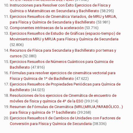
Instrucciones para Resolver con Éxito Ejercicios de Física y
Química o Matemáticas en Secundaria y Bachillerato
(58.295)
Ejercicios Resueltos de Cinemática Variados, de MRU y MRUA,
para Física y Química de Secundaria y Bachillerato
(53.981)
Componentes intrínsecas de la aceleración
(53.716)
Ejercicios Resueltos de Estudio de Gráficas (espacio-tiempo) de
Movimientos MRU y MRUA para Física y Química de Secundaria
(52.806)
Recursos de Física para Secundaria y Bachillerato por temas y
cursos
(52.080)
Ejercicios Resueltos de Números Cuánticos para Quimica de
Bachillerato
(47.816)
Fórmulas para resolver ejercicios de cinemática vectorial para
Física y Química de 1º de Bachillerato
(47.622)
Ejercicios Resueltos de Propiedades Periódicas para Química de
Bachillerato
(44.025)
Resoluciones de los ejercicios de Cinemática de encuentro de
móviles de física y química de 4º de la ESO
(39.314)
Resumen de Fórmulas de Cinemática (MRU,MRUA,PARABÓLICO…)
para física y química de 1º bachillerato
(39.268)
Ejercicios Resueltos II de Cambios de Unidades con Factores de
Conversión para Física y Química de Secundaria
(38.336)