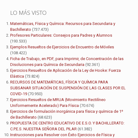
LO MÁS VISTO
Matemáticas, Física y Química: Recursos para Secundaria y
Bachillerato
(737.473)
Profesores Particulares: Consejos para Padres y Alumnos
(193.533)
Ejemplos Resueltos de Ejercicios de Encuentro de Móviles
(108.422)
Ficha de Trabajo, en PDF, para Imprimir, de Concentración de las
Disoluciones para Química de Secundaria
(92.361)
Ejercicios Resueltos de Aplicación de la Ley de Hooke: Fuerza
Elástica
(73.824)
RECURSOS DE MATEMÁTICAS, FÍSICA Y QUÍMICA PARA
SUBSANAR SITUACIÓN DE SUSPENSIÓN DE LAS CLASES POR EL
COVID-19
(70.950)
Ejercicios Resueltos de MRUA (Movimiento Rectilíneo
Uniformemente Acelerado) Para Física
(70.674)
Ejercicios de formulación inorgánica para física y química de 1º
de Bachillerato
(68.623)
PROPUESTA DE CENTRO EDUCATIVO DE E.S.O. Y BACHILLERATO:
C.P.E.S. NUESTRA SEÑORA DEL PILAR
(61.382)
Instrucciones para Resolver con Éxito Ejercicios de Física y