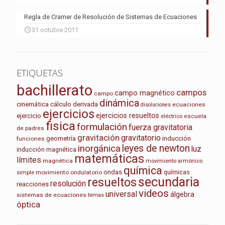
Regla de Cramer de Resolución de Sistemas de Ecuaciones
31 octubre 2011
ETIQUETAS
bachillerato
campos
campo magnético
campo
dinámica
cinemática
cálculo
derivada
ecuaciones
disoluciones
ejercicios
ejercicios resueltos
ejercicio
escuela
eléctrico
fisica
formulación
fuerza gravitatoria
de padres
gravitación
gravitatorio
geometría
inducción
funciones
leyes de newton
inorgánica
luz
inducción magnética
matemáticas
límites
magnética
movimiento armónico
química
ondas
químicas
movimiento ondulatorio
simple
secundaria
resueltos
resolución
reacciones
videos
universal
álgebra
sistemas de ecuaciones
temas
óptica