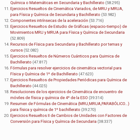
Química o Matemáticas en Secundaria y Bachillerato
(58.295)
Ejercicios Resueltos de Cinemática Variados, de MRU y MRUA,
para Física y Química de Secundaria y Bachillerato
(53.982)
Componentes intrínsecas de la aceleración
(53.716)
Ejercicios Resueltos de Estudio de Gráficas (espacio-tiempo) de
Movimientos MRU y MRUA para Física y Química de Secundaria
(52.809)
Recursos de Física para Secundaria y Bachillerato por temas y
cursos
(52.082)
Ejercicios Resueltos de Números Cuánticos para Quimica de
Bachillerato
(47.817)
Fórmulas para resolver ejercicios de cinemática vectorial para
Física y Química de 1º de Bachillerato
(47.623)
Ejercicios Resueltos de Propiedades Periódicas para Química de
Bachillerato
(44.025)
Resoluciones de los ejercicios de Cinemática de encuentro de
móviles de física y química de 4º de la ESO
(39.314)
Resumen de Fórmulas de Cinemática (MRU,MRUA,PARABÓLICO…)
para física y química de 1º bachillerato
(39.270)
Ejercicios Resueltos II de Cambios de Unidades con Factores de
Conversión para Física y Química de Secundaria
(38.337)