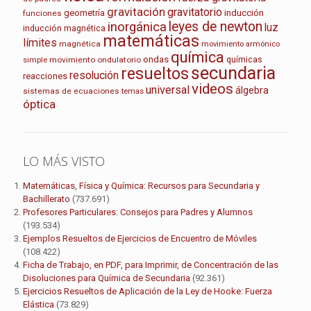
gravitación
gravitatorio
geometría
inducción
funciones
leyes de newton
inorgánica
luz
inducción magnética
matemáticas
límites
magnética
movimiento armónico
química
ondas
químicas
movimiento ondulatorio
simple
secundaria
resueltos
resolución
reacciones
videos
universal
álgebra
sistemas de ecuaciones
temas
óptica
LO MÁS VISTO
Matemáticas, Física y Química: Recursos para Secundaria y
Bachillerato
(737.691)
Profesores Particulares: Consejos para Padres y Alumnos
(193.534)
Ejemplos Resueltos de Ejercicios de Encuentro de Móviles
(108.422)
Ficha de Trabajo, en PDF, para Imprimir, de Concentración de las
Disoluciones para Química de Secundaria
(92.361)
Ejercicios Resueltos de Aplicación de la Ley de Hooke: Fuerza
Elástica
(73.829)