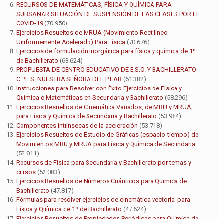
RECURSOS DE MATEMÁTICAS, FÍSICA Y QUÍMICA PARA
SUBSANAR SITUACIÓN DE SUSPENSIÓN DE LAS CLASES POR EL
COVID-19
(70.950)
Ejercicios Resueltos de MRUA (Movimiento Rectilíneo
Uniformemente Acelerado) Para Física
(70.676)
Ejercicios de formulación inorgánica para física y química de 1º
de Bachillerato
(68.624)
PROPUESTA DE CENTRO EDUCATIVO DE E.S.O. Y BACHILLERATO:
C.P.E.S. NUESTRA SEÑORA DEL PILAR
(61.382)
Instrucciones para Resolver con Éxito Ejercicios de Física y
Química o Matemáticas en Secundaria y Bachillerato
(58.296)
Ejercicios Resueltos de Cinemática Variados, de MRU y MRUA,
para Física y Química de Secundaria y Bachillerato
(53.984)
Componentes intrínsecas de la aceleración
(53.718)
Ejercicios Resueltos de Estudio de Gráficas (espacio-tiempo) de
Movimientos MRU y MRUA para Física y Química de Secundaria
(52.811)
Recursos de Física para Secundaria y Bachillerato por temas y
cursos
(52.083)
Ejercicios Resueltos de Números Cuánticos para Quimica de
Bachillerato
(47.817)
Fórmulas para resolver ejercicios de cinemática vectorial para
Física y Química de 1º de Bachillerato
(47.624)
Ejercicios Resueltos de Propiedades Periódicas para Química de