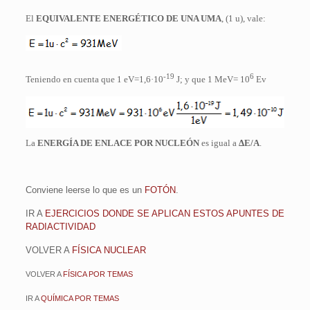
El
EQUIVALENTE ENERGÉTICO DE UNA UMA
, (1 u), vale:
-19
6
Teniendo en cuenta que 1 eV=1,6·10
J; y que 1 MeV= 10
Ev
La
ENERGÍA DE ENLACE POR NUCLEÓN
es igual a
ΔE/A
.
Conviene leerse lo que es un
FOTÓN
.
IR A
EJERCICIOS DONDE SE APLICAN ESTOS APUNTES DE
RADIACTIVIDAD
VOLVER A
FÍSICA NUCLEAR
VOLVER A
FÍSICA POR TEMAS
IR A
QUÍMICA POR TEMAS