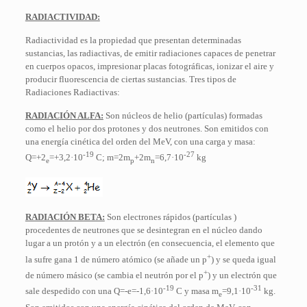
RADIACTIVIDAD:
Radiactividad es la propiedad que presentan determinadas
sustancias, las radiactivas, de emitir radiaciones capaces de penetrar
en cuerpos opacos, impresionar placas fotográficas, ionizar el aire y
producir fluorescencia de ciertas sustancias. Tres tipos de
Radiaciones Radiactivas:
RADIACIÓN ALFA:
Son núcleos de helio (partículas) formadas
como el helio por dos protones y dos neutrones. Son emitidos con
una energía cinética del orden del MeV, con una carga y masa:
-19
-27
Q=+2
=+3,2·10
C; m=2m
+2m
=6,7·10
kg
e
p
n
RADIACIÓN BETA:
Son electrones rápidos (partículas )
procedentes de neutrones que se desintegran en el núcleo dando
lugar a un protón y a un electrón (en consecuencia, el elemento que
+
la sufre gana 1 de número atómico (se añade un p
) y se queda igual
+
de número másico (se cambia el neutrón por el p
) y un electrón que
-19
-31
sale despedido con una Q=-e=-1,6·10
C y masa m
=9,1·10
kg.
e