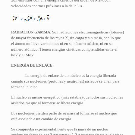
Son emitidos con una energía cinética del orden de MeV, con
velocidades enormes próximas a la de la luz.
RADIACIÓN GAMMA:
Son radiaciones electromagnéticas (fotones)
de mayor frecuencia de los rayos X, sin carga y sin masa, con lo que
el átomo no lleva variaciones ni en su número másico, ni en su
número atómico. Tienen energías cinéticas comprendidas entre el
keV y el MeV.
ENERGÍA DE ENLACE:
La energía de enlace de un núcleo es la energía liberada
cuando sus nucleones (protones y neutrones) aislados se unen para
formar el núcleo.
El núcleo es menos energético (más estable) que todos sus nucleones
aislados, ya que al formarse se libera energía.
Los nucleones pierden parte de su masa al formarse el núcleo que
está asociada a un cambio de energía.
Se comprueba experimentalmente que la masa de un núcleo
cualquiera formado por Z protones y A-Z neutrones (masa nuclear) es