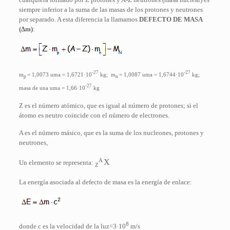
siempre inferior a la suma de las masas de los protones y neutrones
por separado. A esta diferencia la llamamos
DEFECTO DE MASA
(Δm)
:
-27
-27
m
= 1,0073 uma = 1,6721·10
kg; m
= 1,0087 uma = 1,6744·10
kg;
p
n
-27
masa de una uma = 1,66·10
kg
Z es el número atómico, que es igual al número de protones; si el
átomo es neutro coincide con el número de electrones.
A es el número másico, que es la suma de los nucleones, protones y
neutrones,
A
X
Un elemento se representa:
Z
La energía asociada al defecto de masa es la energía de enlace:
8
donde c es la velocidad de la luz=3·10
m/s