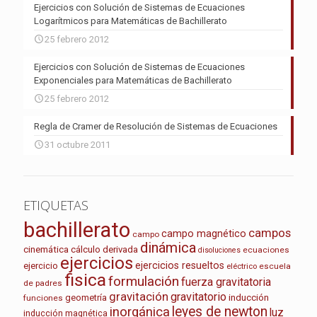
Ejercicios con Solución de Sistemas de Ecuaciones
Logarítmicos para Matemáticas de Bachillerato
25 febrero 2012
Ejercicios con Solución de Sistemas de Ecuaciones
Exponenciales para Matemáticas de Bachillerato
25 febrero 2012
Regla de Cramer de Resolución de Sistemas de Ecuaciones
31 octubre 2011
ETIQUETAS
bachillerato
campos
campo magnético
campo
dinámica
cinemática
cálculo
derivada
ecuaciones
disoluciones
ejercicios
ejercicios resueltos
ejercicio
escuela
eléctrico
fisica
formulación
fuerza gravitatoria
de padres
gravitación
gravitatorio
geometría
inducción
funciones
leyes de newton
inorgánica
luz
inducción magnética