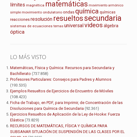
matemáticas
límites
magnética
movimiento armónico
química
ondas
químicas
movimiento ondulatorio
simple
secundaria
resueltos
resolución
reacciones
videos
universal
álgebra
sistemas de ecuaciones
temas
óptica
LO MÁS VISTO
Matemáticas, Física y Química: Recursos para Secundaria y
Bachillerato
(737.858)
Profesores Particulares: Consejos para Padres y Alumnos
(193.535)
Ejemplos Resueltos de Ejercicios de Encuentro de Móviles
(108.423)
Ficha de Trabajo, en PDF, para Imprimir, de Concentración de las
Disoluciones para Química de Secundaria
(92.361)
Ejercicios Resueltos de Aplicación de la Ley de Hooke: Fuerza
Elástica
(73.829)
RECURSOS DE MATEMÁTICAS, FÍSICA Y QUÍMICA PARA
SUBSANAR SITUACIÓN DE SUSPENSIÓN DE LAS CLASES POR EL