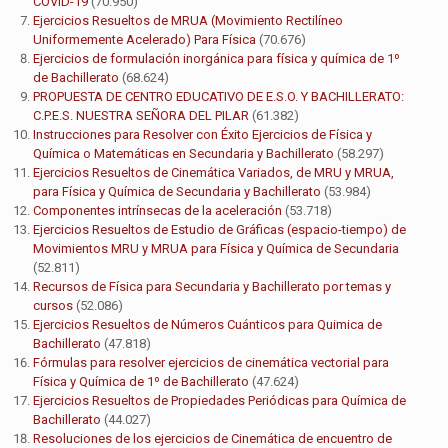
COVID-19
(70.950)
Ejercicios Resueltos de MRUA (Movimiento Rectilíneo
Uniformemente Acelerado) Para Física
(70.676)
Ejercicios de formulación inorgánica para física y química de 1º
de Bachillerato
(68.624)
PROPUESTA DE CENTRO EDUCATIVO DE E.S.O. Y BACHILLERATO:
C.P.E.S. NUESTRA SEÑORA DEL PILAR
(61.382)
Instrucciones para Resolver con Éxito Ejercicios de Física y
Química o Matemáticas en Secundaria y Bachillerato
(58.297)
Ejercicios Resueltos de Cinemática Variados, de MRU y MRUA,
para Física y Química de Secundaria y Bachillerato
(53.984)
Componentes intrínsecas de la aceleración
(53.718)
Ejercicios Resueltos de Estudio de Gráficas (espacio-tiempo) de
Movimientos MRU y MRUA para Física y Química de Secundaria
(52.811)
Recursos de Física para Secundaria y Bachillerato por temas y
cursos
(52.086)
Ejercicios Resueltos de Números Cuánticos para Quimica de
Bachillerato
(47.818)
Fórmulas para resolver ejercicios de cinemática vectorial para
Física y Química de 1º de Bachillerato
(47.624)
Ejercicios Resueltos de Propiedades Periódicas para Química de
Bachillerato
(44.027)
Resoluciones de los ejercicios de Cinemática de encuentro de