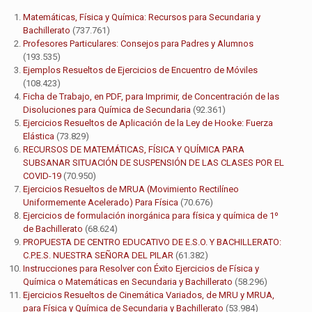
Matemáticas, Física y Química: Recursos para Secundaria y
Bachillerato
(737.761)
Profesores Particulares: Consejos para Padres y Alumnos
(193.535)
Ejemplos Resueltos de Ejercicios de Encuentro de Móviles
(108.423)
Ficha de Trabajo, en PDF, para Imprimir, de Concentración de las
Disoluciones para Química de Secundaria
(92.361)
Ejercicios Resueltos de Aplicación de la Ley de Hooke: Fuerza
Elástica
(73.829)
RECURSOS DE MATEMÁTICAS, FÍSICA Y QUÍMICA PARA
SUBSANAR SITUACIÓN DE SUSPENSIÓN DE LAS CLASES POR EL
COVID-19
(70.950)
Ejercicios Resueltos de MRUA (Movimiento Rectilíneo
Uniformemente Acelerado) Para Física
(70.676)
Ejercicios de formulación inorgánica para física y química de 1º
de Bachillerato
(68.624)
PROPUESTA DE CENTRO EDUCATIVO DE E.S.O. Y BACHILLERATO:
C.P.E.S. NUESTRA SEÑORA DEL PILAR
(61.382)
Instrucciones para Resolver con Éxito Ejercicios de Física y
Química o Matemáticas en Secundaria y Bachillerato
(58.296)
Ejercicios Resueltos de Cinemática Variados, de MRU y MRUA,
para Física y Química de Secundaria y Bachillerato
(53.984)