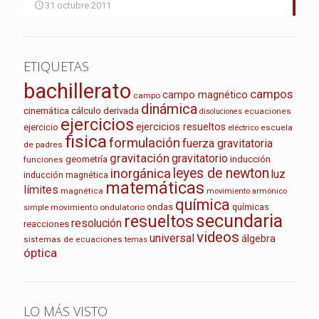
31 octubre 2011
ETIQUETAS
bachillerato
campos
campo magnético
campo
dinámica
cinemática
cálculo
derivada
ecuaciones
disoluciones
ejercicios
ejercicios resueltos
ejercicio
escuela
eléctrico
fisica
formulación
fuerza gravitatoria
de padres
gravitación
gravitatorio
geometría
inducción
funciones
leyes de newton
inorgánica
luz
inducción magnética
matemáticas
límites
magnética
movimiento armónico
química
ondas
químicas
movimiento ondulatorio
simple
secundaria
resueltos
resolución
reacciones
videos
universal
álgebra
sistemas de ecuaciones
temas
óptica
LO MÁS VISTO