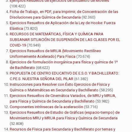
Ejemplos Resueltos de Ejercicios de Encuentro de Móviles
(108.422)
Ficha de Trabajo, en PDF, para Imprimir, de Concentración de las
Disoluciones para Química de Secundaria
(92.360)
Ejercicios Resueltos de Aplicación de la Ley de Hooke: Fuerza
Elástica
(73.820)
RECURSOS DE MATEMÁTICAS, FÍSICA Y QUÍMICA PARA
SUBSANAR SITUACIÓN DE SUSPENSIÓN DE LAS CLASES POR EL
COVID-19
(70.949)
Ejercicios Resueltos de MRUA (Movimiento Rectilíneo
Uniformemente Acelerado) Para Física
(70.674)
Ejercicios de formulación inorgánica para física y química de 1º
de Bachillerato
(68.622)
PROPUESTA DE CENTRO EDUCATIVO DE E.S.O. Y BACHILLERATO:
C.P.E.S. NUESTRA SEÑORA DEL PILAR
(61.382)
Instrucciones para Resolver con Éxito Ejercicios de Física y
Química o Matemáticas en Secundaria y Bachillerato
(58.295)
Ejercicios Resueltos de Cinemática Variados, de MRU y MRUA,
para Física y Química de Secundaria y Bachillerato
(53.982)
Componentes intrínsecas de la aceleración
(53.716)
Ejercicios Resueltos de Estudio de Gráficas (espacio-tiempo) de
Movimientos MRU y MRUA para Física y Química de Secundaria
(52.808)
Recursos de Física para Secundaria y Bachillerato por temas y