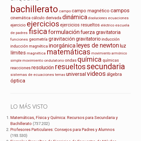
bachillerato
campos
campo magnético
campo
dinámica
cinemática
cálculo
derivada
ecuaciones
disoluciones
ejercicios
ejercicios resueltos
ejercicio
escuela
eléctrico
fisica
formulación
fuerza gravitatoria
de padres
gravitación
gravitatorio
geometría
inducción
funciones
leyes de newton
inorgánica
luz
inducción magnética
matemáticas
límites
magnética
movimiento armónico
química
ondas
químicas
movimiento ondulatorio
simple
secundaria
resueltos
resolución
reacciones
videos
universal
álgebra
sistemas de ecuaciones
temas
óptica
LO MÁS VISTO
Matemáticas, Física y Química: Recursos para Secundaria y
Bachillerato
(737.202)
Profesores Particulares: Consejos para Padres y Alumnos
(193.530)