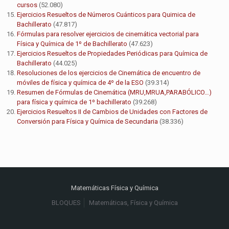
cursos
(52.080)
Ejercicios Resueltos de Números Cuánticos para Quimica de
Bachillerato
(47.817)
Fórmulas para resolver ejercicios de cinemática vectorial para
Física y Química de 1º de Bachillerato
(47.623)
Ejercicios Resueltos de Propiedades Periódicas para Química de
Bachillerato
(44.025)
Resoluciones de los ejercicios de Cinemática de encuentro de
móviles de física y química de 4º de la ESO
(39.314)
Resumen de Fórmulas de Cinemática (MRU,MRUA,PARABÓLICO…)
para física y química de 1º bachillerato
(39.268)
Ejercicios Resueltos II de Cambios de Unidades con Factores de
Conversión para Física y Química de Secundaria
(38.336)
Matemáticas Física y Química
BLOQUES
Matemáticas, Física y Química