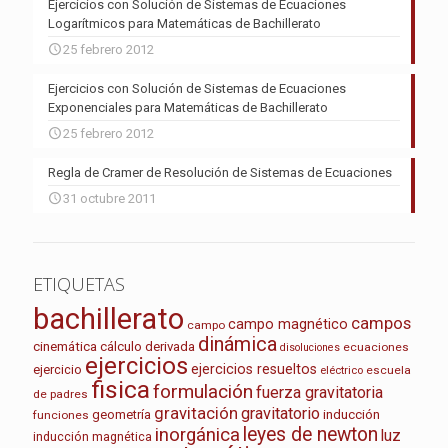
Ejercicios con Solución de Sistemas de Ecuaciones
Logarítmicos para Matemáticas de Bachillerato
25 febrero 2012
Ejercicios con Solución de Sistemas de Ecuaciones
Exponenciales para Matemáticas de Bachillerato
25 febrero 2012
Regla de Cramer de Resolución de Sistemas de Ecuaciones
31 octubre 2011
ETIQUETAS
bachillerato
campos
campo magnético
campo
dinámica
cinemática
cálculo
derivada
ecuaciones
disoluciones
ejercicios
ejercicios resueltos
ejercicio
escuela
eléctrico
fisica
formulación
fuerza gravitatoria
de padres
gravitación
gravitatorio
geometría
inducción
funciones
leyes de newton
inorgánica
luz
inducción magnética