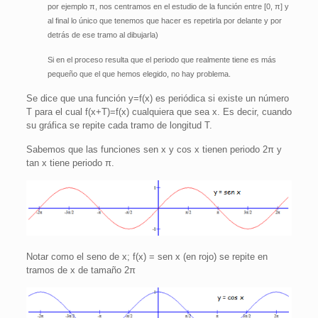
por ejemplo
π
, nos centramos en el estudio de la función entre [0,
π
] y
al final lo único que tenemos que hacer es repetirla por delante y por
detrás de ese tramo al dibujarla)
Si en el proceso resulta que el periodo que realmente tiene es más
pequeño que el que hemos elegido, no hay problema.
Se dice que una función y=f(x) es periódica si existe un número
T para el cual f(x+T)=f(x) cualquiera que sea x. Es decir, cuando
su gráfica se repite cada tramo de longitud T.
Sabemos que las funciones sen x y cos x tienen periodo 2
π
y
tan x tiene periodo
π
.
Notar como el seno de x; f(x) = sen x (en rojo) se repite en
tramos de x de tamaño 2π