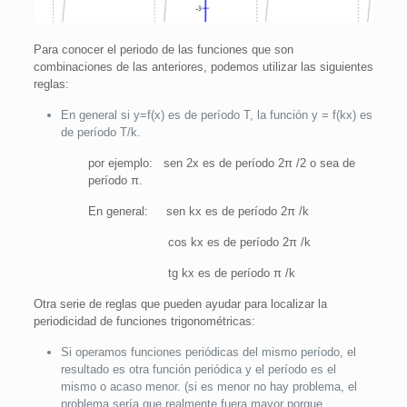
Para conocer el periodo de las funciones que son
combinaciones de las anteriores, podemos utilizar las siguientes
reglas:
En general si y=f(x) es de período T, la función y = f(kx) es
de período T/k.
por ejemplo: sen 2x es de período 2
π
/2 o sea de
período
π
.
En general: sen kx es de período 2
π
/k
cos kx es de período 2
π
/k
tg kx es de período
π
/k
Otra serie de reglas que pueden ayudar para localizar la
periodicidad de funciones trigonométricas:
Si operamos funciones periódicas del mismo período, el
resultado es otra función periódica y el período es el
mismo o acaso menor. (si es menor no hay problema, el
problema sería que realmente fuera mayor porque