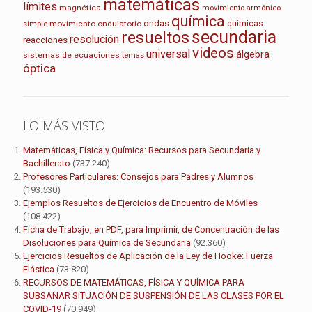
matemáticas
límites
magnética
movimiento armónico
química
ondas
químicas
movimiento ondulatorio
simple
secundaria
resueltos
resolución
reacciones
videos
universal
álgebra
sistemas de ecuaciones
temas
óptica
LO MÁS VISTO
Matemáticas, Física y Química: Recursos para Secundaria y
Bachillerato
(737.240)
Profesores Particulares: Consejos para Padres y Alumnos
(193.530)
Ejemplos Resueltos de Ejercicios de Encuentro de Móviles
(108.422)
Ficha de Trabajo, en PDF, para Imprimir, de Concentración de las
Disoluciones para Química de Secundaria
(92.360)
Ejercicios Resueltos de Aplicación de la Ley de Hooke: Fuerza
Elástica
(73.820)
RECURSOS DE MATEMÁTICAS, FÍSICA Y QUÍMICA PARA
SUBSANAR SITUACIÓN DE SUSPENSIÓN DE LAS CLASES POR EL
COVID-19
(70.949)