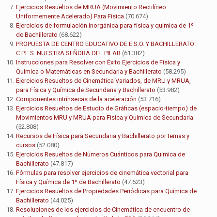
Ejercicios Resueltos de MRUA (Movimiento Rectilíneo
Uniformemente Acelerado) Para Física
(70.674)
Ejercicios de formulación inorgánica para física y química de 1º
de Bachillerato
(68.622)
PROPUESTA DE CENTRO EDUCATIVO DE E.S.O. Y BACHILLERATO:
C.P.E.S. NUESTRA SEÑORA DEL PILAR
(61.382)
Instrucciones para Resolver con Éxito Ejercicios de Física y
Química o Matemáticas en Secundaria y Bachillerato
(58.295)
Ejercicios Resueltos de Cinemática Variados, de MRU y MRUA,
para Física y Química de Secundaria y Bachillerato
(53.982)
Componentes intrínsecas de la aceleración
(53.716)
Ejercicios Resueltos de Estudio de Gráficas (espacio-tiempo) de
Movimientos MRU y MRUA para Física y Química de Secundaria
(52.808)
Recursos de Física para Secundaria y Bachillerato por temas y
cursos
(52.080)
Ejercicios Resueltos de Números Cuánticos para Quimica de
Bachillerato
(47.817)
Fórmulas para resolver ejercicios de cinemática vectorial para
Física y Química de 1º de Bachillerato
(47.623)
Ejercicios Resueltos de Propiedades Periódicas para Química de
Bachillerato
(44.025)
Resoluciones de los ejercicios de Cinemática de encuentro de