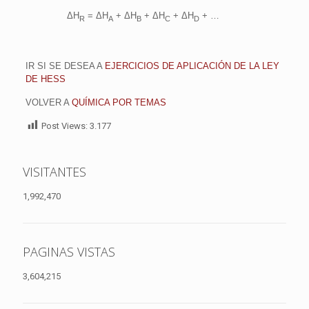
ΔH
= ΔH
+ ΔH
+ ΔH
+ ΔH
+ …
R
A
B
C
D
IR SI SE DESEA A
EJERCICIOS DE APLICACIÓN DE LA LEY
DE HESS
VOLVER A
QUÍMICA POR TEMAS
Post Views:
3.177
VISITANTES
1,992,470
PAGINAS VISTAS
3,604,215