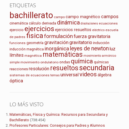
ETIQUETAS
bachillerato
campos
campo magnético
campo
dinámica
cinemática
cálculo
derivada
ecuaciones
disoluciones
ejercicios
ejercicios resueltos
ejercicio
escuela
eléctrico
fisica
formulación
fuerza gravitatoria
de padres
gravitación
gravitatorio
geometría
inducción
funciones
leyes de newton
inorgánica
luz
inducción magnética
matemáticas
límites
magnética
movimiento armónico
química
ondas
químicas
movimiento ondulatorio
simple
secundaria
resueltos
resolución
reacciones
videos
universal
álgebra
sistemas de ecuaciones
temas
óptica
LO MÁS VISTO
Matemáticas, Física y Química: Recursos para Secundaria y
Bachillerato
(738.454)
Profesores Particulares: Consejos para Padres y Alumnos