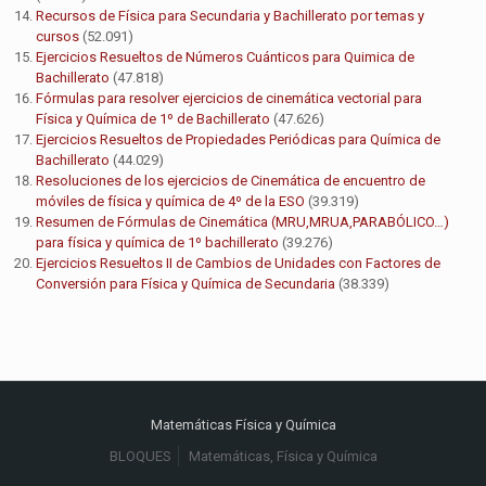
Recursos de Física para Secundaria y Bachillerato por temas y
cursos
(52.091)
Ejercicios Resueltos de Números Cuánticos para Quimica de
Bachillerato
(47.818)
Fórmulas para resolver ejercicios de cinemática vectorial para
Física y Química de 1º de Bachillerato
(47.626)
Ejercicios Resueltos de Propiedades Periódicas para Química de
Bachillerato
(44.029)
Resoluciones de los ejercicios de Cinemática de encuentro de
móviles de física y química de 4º de la ESO
(39.319)
Resumen de Fórmulas de Cinemática (MRU,MRUA,PARABÓLICO…)
para física y química de 1º bachillerato
(39.276)
Ejercicios Resueltos II de Cambios de Unidades con Factores de
Conversión para Física y Química de Secundaria
(38.339)
Matemáticas Física y Química
BLOQUES
Matemáticas, Física y Química