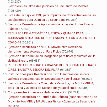
(193.537)
Ejemplos Resueltos de Ejercicios de Encuentro de Móviles
(108.429)
Ficha de Trabajo, en PDF, para Imprimir, de Concentración de las
Disoluciones para Química de Secundaria
(92.364)
Ejercicios Resueltos de Aplicación de la Ley de Hooke: Fuerza
Elástica
(73.833)
RECURSOS DE MATEMÁTICAS, FÍSICA Y QUÍMICA PARA
SUBSANAR SITUACIÓN DE SUSPENSIÓN DE LAS CLASES POR EL
COVID-19
(70.951)
Ejercicios Resueltos de MRUA (Movimiento Rectilíneo
Uniformemente Acelerado) Para Física
(70.679)
Ejercicios de formulación inorgánica para física y química de 1º
de Bachillerato
(68.631)
PROPUESTA DE CENTRO EDUCATIVO DE E.S.O. Y BACHILLERATO:
C.P.E.S. NUESTRA SEÑORA DEL PILAR
(61.382)
Instrucciones para Resolver con Éxito Ejercicios de Física y
Química o Matemáticas en Secundaria y Bachillerato
(58.302)
Ejercicios Resueltos de Cinemática Variados, de MRU y MRUA,
para Física y Química de Secundaria y Bachillerato
(53.985)
Componentes intrínsecas de la aceleración
(53.721)
Ejercicios Resueltos de Estudio de Gráficas (espacio-tiempo) de
Movimientos MRU y MRUA para Física y Química de Secundaria
(52.829)