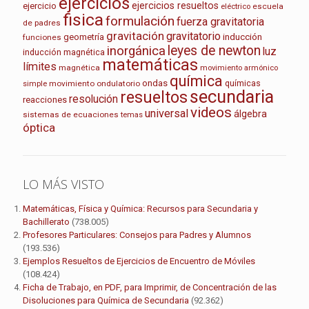
ejercicios
ejercicios resueltos
ejercicio
escuela
eléctrico
fisica
formulación
fuerza gravitatoria
de padres
gravitación
gravitatorio
geometría
inducción
funciones
leyes de newton
inorgánica
luz
inducción magnética
matemáticas
límites
magnética
movimiento armónico
química
ondas
químicas
movimiento ondulatorio
simple
secundaria
resueltos
resolución
reacciones
videos
universal
álgebra
sistemas de ecuaciones
temas
óptica
LO MÁS VISTO
Matemáticas, Física y Química: Recursos para Secundaria y
Bachillerato
(738.005)
Profesores Particulares: Consejos para Padres y Alumnos
(193.536)
Ejemplos Resueltos de Ejercicios de Encuentro de Móviles
(108.424)
Ficha de Trabajo, en PDF, para Imprimir, de Concentración de las
Disoluciones para Química de Secundaria
(92.362)