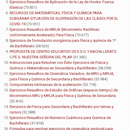
Ejercicios Resueltos de Aplicación de la Ley de Hooke: Fuerza
Elástica
(73.831)
RECURSOS DE MATEMÁTICAS, FÍSICA Y QUÍMICA PARA
SUBSANAR SITUACIÓN DE SUSPENSIÓN DE LAS CLASES POR EL
COVID-19
(70.951)
Ejercicios Resueltos de MRUA (Movimiento Rectilíneo
Uniformemente Acelerado) Para Física
(70.677)
Ejercicios de formulación inorgánica para física y química de 1º
de Bachillerato
(68.626)
PROPUESTA DE CENTRO EDUCATIVO DE E.S.O. Y BACHILLERATO:
C.P.E.S. NUESTRA SEÑORA DEL PILAR
(61.382)
Instrucciones para Resolver con Éxito Ejercicios de Física y
Química o Matemáticas en Secundaria y Bachillerato
(58.299)
Ejercicios Resueltos de Cinemática Variados, de MRU y MRUA,
para Física y Química de Secundaria y Bachillerato
(53.984)
Componentes intrínsecas de la aceleración
(53.718)
Ejercicios Resueltos de Estudio de Gráficas (espacio-tiempo) de
Movimientos MRU y MRUA para Física y Química de Secundaria
(52.816)
Recursos de Física para Secundaria y Bachillerato por temas y
cursos
(52.088)
Ejercicios Resueltos de Números Cuánticos para Quimica de
Bachillerato
(47.818)
Fórmulas para resolver ejercicios de cinemática vectorial para