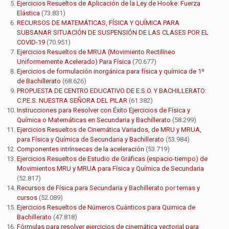
Ejercicios Resueltos de Aplicación de la Ley de Hooke: Fuerza
Elástica
(73.831)
RECURSOS DE MATEMÁTICAS, FÍSICA Y QUÍMICA PARA
SUBSANAR SITUACIÓN DE SUSPENSIÓN DE LAS CLASES POR EL
COVID-19
(70.951)
Ejercicios Resueltos de MRUA (Movimiento Rectilíneo
Uniformemente Acelerado) Para Física
(70.677)
Ejercicios de formulación inorgánica para física y química de 1º
de Bachillerato
(68.626)
PROPUESTA DE CENTRO EDUCATIVO DE E.S.O. Y BACHILLERATO:
C.P.E.S. NUESTRA SEÑORA DEL PILAR
(61.382)
Instrucciones para Resolver con Éxito Ejercicios de Física y
Química o Matemáticas en Secundaria y Bachillerato
(58.299)
Ejercicios Resueltos de Cinemática Variados, de MRU y MRUA,
para Física y Química de Secundaria y Bachillerato
(53.984)
Componentes intrínsecas de la aceleración
(53.719)
Ejercicios Resueltos de Estudio de Gráficas (espacio-tiempo) de
Movimientos MRU y MRUA para Física y Química de Secundaria
(52.817)
Recursos de Física para Secundaria y Bachillerato por temas y
cursos
(52.089)
Ejercicios Resueltos de Números Cuánticos para Quimica de
Bachillerato
(47.818)
Fórmulas para resolver ejercicios de cinemática vectorial para