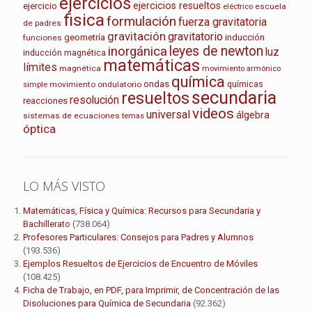
ejercicios
ejercicios resueltos
ejercicio
escuela
eléctrico
fisica
formulación
fuerza gravitatoria
de padres
gravitación
gravitatorio
geometría
inducción
funciones
leyes de newton
inorgánica
luz
inducción magnética
matemáticas
límites
magnética
movimiento armónico
química
ondas
químicas
movimiento ondulatorio
simple
secundaria
resueltos
resolución
reacciones
videos
universal
álgebra
sistemas de ecuaciones
temas
óptica
LO MÁS VISTO
Matemáticas, Física y Química: Recursos para Secundaria y
Bachillerato
(738.064)
Profesores Particulares: Consejos para Padres y Alumnos
(193.536)
Ejemplos Resueltos de Ejercicios de Encuentro de Móviles
(108.425)
Ficha de Trabajo, en PDF, para Imprimir, de Concentración de las
Disoluciones para Química de Secundaria
(92.362)