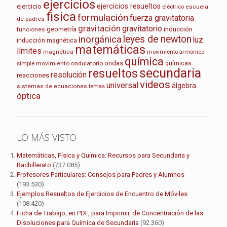
ejercicios
ejercicios resueltos
ejercicio
escuela
eléctrico
fisica
formulación
fuerza gravitatoria
de padres
gravitación
gravitatorio
geometría
inducción
funciones
leyes de newton
inorgánica
luz
inducción magnética
matemáticas
límites
magnética
movimiento armónico
química
ondas
químicas
movimiento ondulatorio
simple
secundaria
resueltos
resolución
reacciones
videos
universal
álgebra
sistemas de ecuaciones
temas
óptica
LO MÁS VISTO
Matemáticas, Física y Química: Recursos para Secundaria y
Bachillerato
(737.085)
Profesores Particulares: Consejos para Padres y Alumnos
(193.530)
Ejemplos Resueltos de Ejercicios de Encuentro de Móviles
(108.420)
Ficha de Trabajo, en PDF, para Imprimir, de Concentración de las
Disoluciones para Química de Secundaria
(92.360)