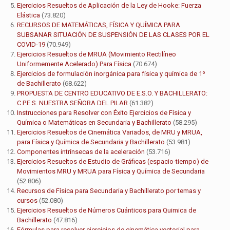
Ejercicios Resueltos de Aplicación de la Ley de Hooke: Fuerza
Elástica
(73.820)
RECURSOS DE MATEMÁTICAS, FÍSICA Y QUÍMICA PARA
SUBSANAR SITUACIÓN DE SUSPENSIÓN DE LAS CLASES POR EL
COVID-19
(70.949)
Ejercicios Resueltos de MRUA (Movimiento Rectilíneo
Uniformemente Acelerado) Para Física
(70.674)
Ejercicios de formulación inorgánica para física y química de 1º
de Bachillerato
(68.622)
PROPUESTA DE CENTRO EDUCATIVO DE E.S.O. Y BACHILLERATO:
C.P.E.S. NUESTRA SEÑORA DEL PILAR
(61.382)
Instrucciones para Resolver con Éxito Ejercicios de Física y
Química o Matemáticas en Secundaria y Bachillerato
(58.295)
Ejercicios Resueltos de Cinemática Variados, de MRU y MRUA,
para Física y Química de Secundaria y Bachillerato
(53.981)
Componentes intrínsecas de la aceleración
(53.716)
Ejercicios Resueltos de Estudio de Gráficas (espacio-tiempo) de
Movimientos MRU y MRUA para Física y Química de Secundaria
(52.806)
Recursos de Física para Secundaria y Bachillerato por temas y
cursos
(52.080)
Ejercicios Resueltos de Números Cuánticos para Quimica de
Bachillerato
(47.816)
Fórmulas para resolver ejercicios de cinemática vectorial para