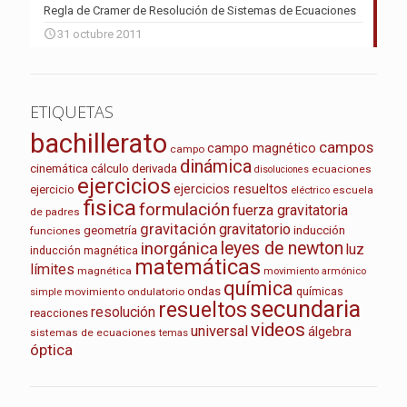
Regla de Cramer de Resolución de Sistemas de Ecuaciones
31 octubre 2011
ETIQUETAS
bachillerato
campos
campo magnético
campo
dinámica
cinemática
cálculo
derivada
ecuaciones
disoluciones
ejercicios
ejercicios resueltos
ejercicio
escuela
eléctrico
fisica
formulación
fuerza gravitatoria
de padres
gravitación
gravitatorio
geometría
inducción
funciones
leyes de newton
inorgánica
luz
inducción magnética
matemáticas
límites
magnética
movimiento armónico
química
ondas
químicas
movimiento ondulatorio
simple
secundaria
resueltos
resolución
reacciones
videos
universal
álgebra
sistemas de ecuaciones
temas
óptica