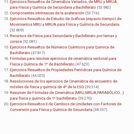
Ejercicios Resueltos de Cinemática Variados, de MRU y MRUA,
para Física y Química de Secundaria y Bachillerato
(53.982)
Componentes intrínsecas de la aceleración
(53.716)
Ejercicios Resueltos de Estudio de Gráficas (espacio-tiempo) de
Movimientos MRU y MRUA para Física y Química de Secundaria
(52.809)
Recursos de Física para Secundaria y Bachillerato por temas y
cursos
(52.081)
Ejercicios Resueltos de Números Cuánticos para Quimica de
Bachillerato
(47.817)
Fórmulas para resolver ejercicios de cinemática vectorial para
Física y Química de 1º de Bachillerato
(47.623)
Ejercicios Resueltos de Propiedades Periódicas para Química de
Bachillerato
(44.025)
Resoluciones de los ejercicios de Cinemática de encuentro de
móviles de física y química de 4º de la ESO
(39.314)
Resumen de Fórmulas de Cinemática (MRU,MRUA,PARABÓLICO…)
para física y química de 1º bachillerato
(39.270)
Ejercicios Resueltos II de Cambios de Unidades con Factores de
Conversión para Física y Química de Secundaria
(38.337)