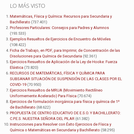
LO MÁS VISTO
Matemáticas, Física y Química: Recursos para Secundaria y
Bachillerato
(737.401)
Profesores Particulares: Consejos para Padres y Alumnos
(193.533)
Ejemplos Resueltos de Ejercicios de Encuentro de Móviles
(108.422)
Ficha de Trabajo, en PDF, para Imprimir, de Concentración de las
Disoluciones para Química de Secundaria
(92.361)
Ejercicios Resueltos de Aplicación de la Ley de Hooke: Fuerza
Elástica
(73.820)
RECURSOS DE MATEMÁTICAS, FÍSICA Y QUÍMICA PARA
SUBSANAR SITUACIÓN DE SUSPENSIÓN DE LAS CLASES POR EL
COVID-19
(70.950)
Ejercicios Resueltos de MRUA (Movimiento Rectilíneo
Uniformemente Acelerado) Para Física
(70.674)
Ejercicios de formulación inorgánica para física y química de 1º
de Bachillerato
(68.622)
PROPUESTA DE CENTRO EDUCATIVO DE E.S.O. Y BACHILLERATO:
C.P.E.S. NUESTRA SEÑORA DEL PILAR
(61.382)
Instrucciones para Resolver con Éxito Ejercicios de Física y
Química o Matemáticas en Secundaria y Bachillerato
(58.295)