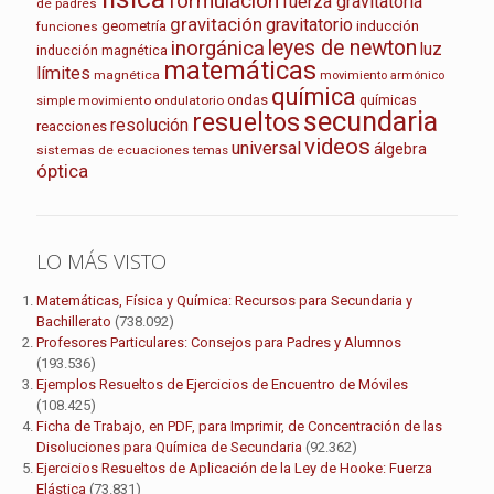
formulación
fuerza gravitatoria
de padres
gravitación
gravitatorio
geometría
inducción
funciones
leyes de newton
inorgánica
luz
inducción magnética
matemáticas
límites
magnética
movimiento armónico
química
ondas
químicas
movimiento ondulatorio
simple
secundaria
resueltos
resolución
reacciones
videos
universal
álgebra
sistemas de ecuaciones
temas
óptica
LO MÁS VISTO
Matemáticas, Física y Química: Recursos para Secundaria y
Bachillerato
(738.092)
Profesores Particulares: Consejos para Padres y Alumnos
(193.536)
Ejemplos Resueltos de Ejercicios de Encuentro de Móviles
(108.425)
Ficha de Trabajo, en PDF, para Imprimir, de Concentración de las
Disoluciones para Química de Secundaria
(92.362)
Ejercicios Resueltos de Aplicación de la Ley de Hooke: Fuerza
Elástica
(73.831)