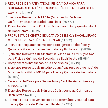
RECURSOS DE MATEMÁTICAS, FÍSICA Y QUÍMICA PARA
SUBSANAR SITUACIÓN DE SUSPENSIÓN DE LAS CLASES POR EL
COVID-19
(70.951)
Ejercicios Resueltos de MRUA (Movimiento Rectilíneo
Uniformemente Acelerado) Para Física
(70.677)
Ejercicios de formulación inorgánica para física y química de 1º
de Bachillerato
(68.626)
PROPUESTA DE CENTRO EDUCATIVO DE E.S.O. Y BACHILLERATO:
C.P.E.S. NUESTRA SEÑORA DEL PILAR
(61.382)
Instrucciones para Resolver con Éxito Ejercicios de Física y
Química o Matemáticas en Secundaria y Bachillerato
(58.299)
Ejercicios Resueltos de Cinemática Variados, de MRU y MRUA,
para Física y Química de Secundaria y Bachillerato
(53.984)
Componentes intrínsecas de la aceleración
(53.719)
Ejercicios Resueltos de Estudio de Gráficas (espacio-tiempo) de
Movimientos MRU y MRUA para Física y Química de Secundaria
(52.819)
Recursos de Física para Secundaria y Bachillerato por temas y
cursos
(52.089)
Ejercicios Resueltos de Números Cuánticos para Quimica de
Bachillerato
(47.818)
Fórmulas para resolver ejercicios de cinemática vectorial para
Física y Química de 1º de Bachillerato
(47.625)