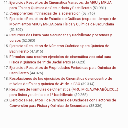
Ejercicios Resueltos de Cinemática Variados, de MRU y MRUA,
para Física y Química de Secundaria y Bachillerato
(53.981)
Componentes intrínsecas de la aceleración
(53.716)
Ejercicios Resueltos de Estudio de Gráficas (espacio-tiempo) de
Movimientos MRU y MRUA para Física y Química de Secundaria
(52.807)
Recursos de Física para Secundaria y Bachillerato por temas y
cursos
(52.080)
Ejercicios Resueltos de Números Cuánticos para Quimica de
Bachillerato
(47.816)
Fórmulas para resolver ejercicios de cinemática vectorial para
Física y Química de 1º de Bachillerato
(47.623)
Ejercicios Resueltos de Propiedades Periódicas para Química de
Bachillerato
(44.025)
Resoluciones de los ejercicios de Cinemática de encuentro de
móviles de física y química de 4º de la ESO
(39.314)
Resumen de Fórmulas de Cinemática (MRU,MRUA,PARABÓLICO…)
para física y química de 1º bachillerato
(39.268)
Ejercicios Resueltos II de Cambios de Unidades con Factores de
Conversión para Física y Química de Secundaria
(38.336)