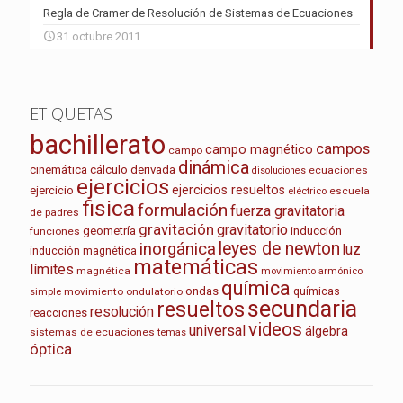
Regla de Cramer de Resolución de Sistemas de Ecuaciones
31 octubre 2011
ETIQUETAS
bachillerato
campos
campo magnético
campo
dinámica
cinemática
cálculo
derivada
ecuaciones
disoluciones
ejercicios
ejercicios resueltos
ejercicio
escuela
eléctrico
fisica
formulación
fuerza gravitatoria
de padres
gravitación
gravitatorio
geometría
inducción
funciones
leyes de newton
inorgánica
luz
inducción magnética
matemáticas
límites
magnética
movimiento armónico
química
ondas
químicas
movimiento ondulatorio
simple
secundaria
resueltos
resolución
reacciones
videos
universal
álgebra
sistemas de ecuaciones
temas
óptica