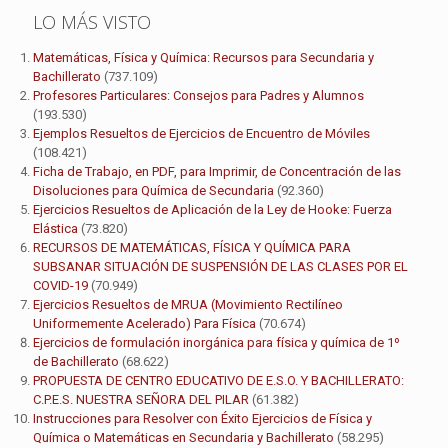
LO MÁS VISTO
Matemáticas, Física y Química: Recursos para Secundaria y
Bachillerato
(737.109)
Profesores Particulares: Consejos para Padres y Alumnos
(193.530)
Ejemplos Resueltos de Ejercicios de Encuentro de Móviles
(108.421)
Ficha de Trabajo, en PDF, para Imprimir, de Concentración de las
Disoluciones para Química de Secundaria
(92.360)
Ejercicios Resueltos de Aplicación de la Ley de Hooke: Fuerza
Elástica
(73.820)
RECURSOS DE MATEMÁTICAS, FÍSICA Y QUÍMICA PARA
SUBSANAR SITUACIÓN DE SUSPENSIÓN DE LAS CLASES POR EL
COVID-19
(70.949)
Ejercicios Resueltos de MRUA (Movimiento Rectilíneo
Uniformemente Acelerado) Para Física
(70.674)
Ejercicios de formulación inorgánica para física y química de 1º
de Bachillerato
(68.622)
PROPUESTA DE CENTRO EDUCATIVO DE E.S.O. Y BACHILLERATO:
C.P.E.S. NUESTRA SEÑORA DEL PILAR
(61.382)
Instrucciones para Resolver con Éxito Ejercicios de Física y
Química o Matemáticas en Secundaria y Bachillerato
(58.295)