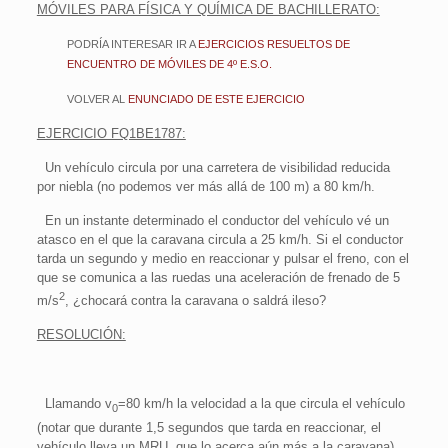
MÓVILES PARA FÍSICA Y QUÍMICA DE BACHILLERATO:
PODRÍA INTERESAR IR A
EJERCICIOS RESUELTOS DE
ENCUENTRO DE MÓVILES DE 4º E.S.O.
VOLVER AL
ENUNCIADO DE ESTE EJERCICIO
EJERCICIO FQ1BE1787:
Un vehículo circula por una carretera de visibilidad reducida
por niebla (no podemos ver más allá de 100 m) a 80 km/h.
En un instante determinado el conductor del vehículo vé un
atasco en el que la caravana circula a 25 km/h. Si el conductor
tarda un segundo y medio en reaccionar y pulsar el freno, con el
que se comunica a las ruedas una aceleración de frenado de 5
2
m/s
, ¿chocará contra la caravana o saldrá ileso?
RESOLUCIÓN:
Llamando v
=80 km/h la velocidad a la que circula el vehículo
0
(notar que durante 1,5 segundos que tarda en reaccionar, el
vehículo lleva un MRU, que lo acerca aún más a la caravana).