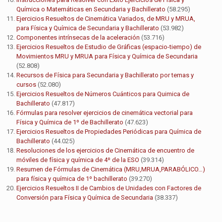
Química o Matemáticas en Secundaria y Bachillerato
(58.295)
Ejercicios Resueltos de Cinemática Variados, de MRU y MRUA,
para Física y Química de Secundaria y Bachillerato
(53.982)
Componentes intrínsecas de la aceleración
(53.716)
Ejercicios Resueltos de Estudio de Gráficas (espacio-tiempo) de
Movimientos MRU y MRUA para Física y Química de Secundaria
(52.808)
Recursos de Física para Secundaria y Bachillerato por temas y
cursos
(52.080)
Ejercicios Resueltos de Números Cuánticos para Quimica de
Bachillerato
(47.817)
Fórmulas para resolver ejercicios de cinemática vectorial para
Física y Química de 1º de Bachillerato
(47.623)
Ejercicios Resueltos de Propiedades Periódicas para Química de
Bachillerato
(44.025)
Resoluciones de los ejercicios de Cinemática de encuentro de
móviles de física y química de 4º de la ESO
(39.314)
Resumen de Fórmulas de Cinemática (MRU,MRUA,PARABÓLICO…)
para física y química de 1º bachillerato
(39.270)
Ejercicios Resueltos II de Cambios de Unidades con Factores de
Conversión para Física y Química de Secundaria
(38.337)