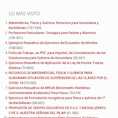
LO MÁS VISTO
Matemáticas, Física y Química: Recursos para Secundaria y
Bachillerato
(737.369)
Profesores Particulares: Consejos para Padres y Alumnos
(193.531)
Ejemplos Resueltos de Ejercicios de Encuentro de Móviles
(108.422)
Ficha de Trabajo, en PDF, para Imprimir, de Concentración de las
Disoluciones para Química de Secundaria
(92.361)
Ejercicios Resueltos de Aplicación de la Ley de Hooke: Fuerza
Elástica
(73.820)
RECURSOS DE MATEMÁTICAS, FÍSICA Y QUÍMICA PARA
SUBSANAR SITUACIÓN DE SUSPENSIÓN DE LAS CLASES POR EL
COVID-19
(70.950)
Ejercicios Resueltos de MRUA (Movimiento Rectilíneo
Uniformemente Acelerado) Para Física
(70.674)
Ejercicios de formulación inorgánica para física y química de 1º
de Bachillerato
(68.622)
PROPUESTA DE CENTRO EDUCATIVO DE E.S.O. Y BACHILLERATO:
C.P.E.S. NUESTRA SEÑORA DEL PILAR
(61.382)
Instrucciones para Resolver con Éxito Ejercicios de Física y