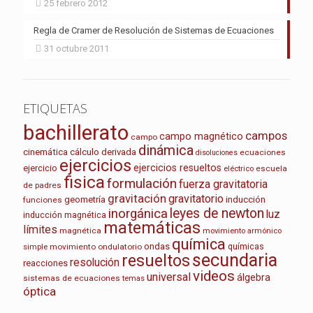
25 febrero 2012
Regla de Cramer de Resolución de Sistemas de Ecuaciones
31 octubre 2011
ETIQUETAS
bachillerato
campos
campo magnético
campo
dinámica
cinemática
cálculo
derivada
ecuaciones
disoluciones
ejercicios
ejercicios resueltos
ejercicio
escuela
eléctrico
fisica
formulación
fuerza gravitatoria
de padres
gravitación
gravitatorio
geometría
inducción
funciones
leyes de newton
inorgánica
luz
inducción magnética
matemáticas
límites
magnética
movimiento armónico
química
ondas
químicas
movimiento ondulatorio
simple
secundaria
resueltos
resolución
reacciones
videos
universal
álgebra
sistemas de ecuaciones
temas
óptica