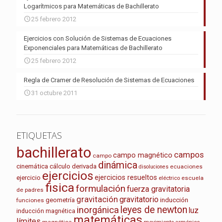
Logarítmicos para Matemáticas de Bachillerato
25 febrero 2012
Ejercicios con Solución de Sistemas de Ecuaciones
Exponenciales para Matemáticas de Bachillerato
25 febrero 2012
Regla de Cramer de Resolución de Sistemas de Ecuaciones
31 octubre 2011
ETIQUETAS
bachillerato
campos
campo magnético
campo
dinámica
cinemática
cálculo
derivada
ecuaciones
disoluciones
ejercicios
ejercicios resueltos
ejercicio
escuela
eléctrico
fisica
formulación
fuerza gravitatoria
de padres
gravitación
gravitatorio
geometría
inducción
funciones
leyes de newton
inorgánica
luz
inducción magnética
matemáticas
límites
magnética