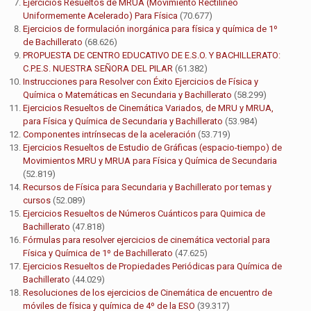
Ejercicios Resueltos de MRUA (Movimiento Rectilíneo
Uniformemente Acelerado) Para Física
(70.677)
Ejercicios de formulación inorgánica para física y química de 1º
de Bachillerato
(68.626)
PROPUESTA DE CENTRO EDUCATIVO DE E.S.O. Y BACHILLERATO:
C.P.E.S. NUESTRA SEÑORA DEL PILAR
(61.382)
Instrucciones para Resolver con Éxito Ejercicios de Física y
Química o Matemáticas en Secundaria y Bachillerato
(58.299)
Ejercicios Resueltos de Cinemática Variados, de MRU y MRUA,
para Física y Química de Secundaria y Bachillerato
(53.984)
Componentes intrínsecas de la aceleración
(53.719)
Ejercicios Resueltos de Estudio de Gráficas (espacio-tiempo) de
Movimientos MRU y MRUA para Física y Química de Secundaria
(52.819)
Recursos de Física para Secundaria y Bachillerato por temas y
cursos
(52.089)
Ejercicios Resueltos de Números Cuánticos para Quimica de
Bachillerato
(47.818)
Fórmulas para resolver ejercicios de cinemática vectorial para
Física y Química de 1º de Bachillerato
(47.625)
Ejercicios Resueltos de Propiedades Periódicas para Química de
Bachillerato
(44.029)
Resoluciones de los ejercicios de Cinemática de encuentro de
móviles de física y química de 4º de la ESO
(39.317)