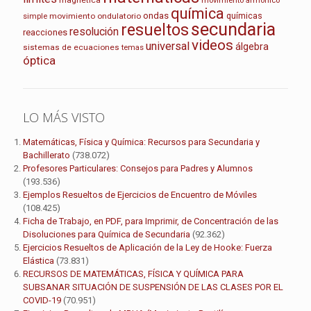
movimiento armónico
química
ondas
químicas
movimiento ondulatorio
simple
secundaria
resueltos
resolución
reacciones
videos
universal
álgebra
sistemas de ecuaciones
temas
óptica
LO MÁS VISTO
Matemáticas, Física y Química: Recursos para Secundaria y
Bachillerato
(738.072)
Profesores Particulares: Consejos para Padres y Alumnos
(193.536)
Ejemplos Resueltos de Ejercicios de Encuentro de Móviles
(108.425)
Ficha de Trabajo, en PDF, para Imprimir, de Concentración de las
Disoluciones para Química de Secundaria
(92.362)
Ejercicios Resueltos de Aplicación de la Ley de Hooke: Fuerza
Elástica
(73.831)
RECURSOS DE MATEMÁTICAS, FÍSICA Y QUÍMICA PARA
SUBSANAR SITUACIÓN DE SUSPENSIÓN DE LAS CLASES POR EL
COVID-19
(70.951)