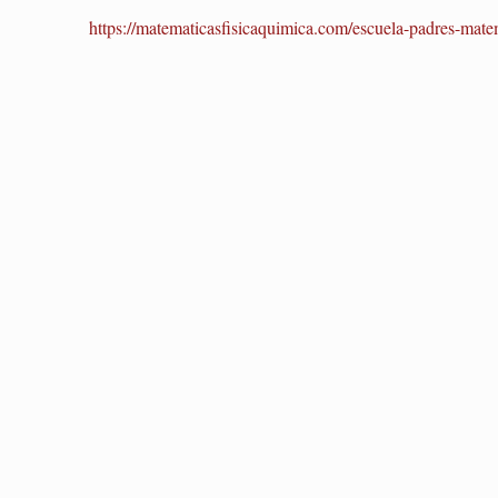
https://matematicasfisicaquimica.com/escuela-padres-matem