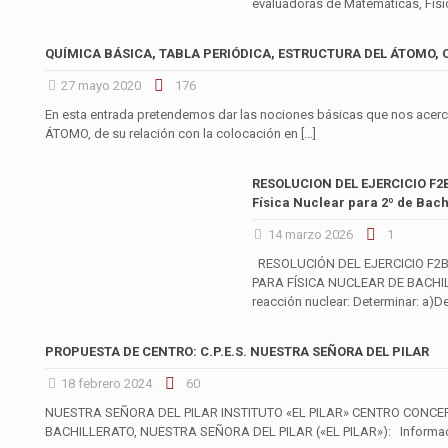
evaluadoras de Matemáticas, Físi
QUÍMICA BÁSICA, TABLA PERIÓDICA, ESTRUCTURA DEL ÁTOMO,
27 mayo 2020
176
En esta entrada pretendemos dar las nociones básicas que nos acercan
ÁTOMO, de su relación con la colocación en
[…]
RESOLUCION DEL EJERCICIO F2
Física Nuclear para 2º de Bach
14 marzo 2026
1
RESOLUCIÓN DEL EJERCICIO F2
PARA FÍSICA NUCLEAR DE BACHIL
reacción nuclear: Determinar: a)D
PROPUESTA DE CENTRO: C.P.E.S. NUESTRA SEÑORA DEL PILAR
18 febrero 2024
60
NUESTRA SEÑORA DEL PILAR INSTITUTO «EL PILAR» CENTRO CONCER
BACHILLERATO, NUESTRA SEÑORA DEL PILAR («EL PILAR»): Informació