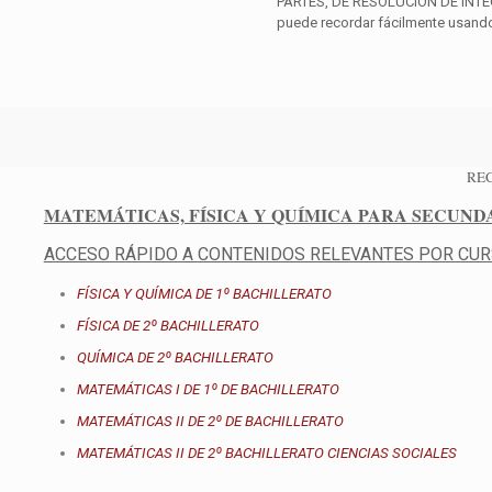
PARTES, DE RESOLUCIÓN DE INTE
puede recordar fácilmente usando
RE
MATEMÁTICAS, FÍSICA Y QUÍMICA PARA SECUND
ACCESO RÁPIDO A CONTENIDOS RELEVANTES POR CUR
FÍSICA Y QUÍMICA DE 1º BACHILLERATO
FÍSICA DE 2º BACHILLERATO
QUÍMICA DE 2º BACHILLERATO
MATEMÁTICAS I DE 1º DE BACHILLERATO
MATEMÁTICAS II DE 2º DE BACHILLERATO
MATEMÁTICAS II DE 2º BACHILLERATO CIENCIAS SOCIALES