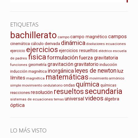
ETIQUETAS
bachillerato
campos
campo magnético
campo
dinámica
cinemática
cálculo
derivada
ecuaciones
disoluciones
ejercicios
ejercicios resueltos
ejercicio
escuela
eléctrico
fisica
formulación
fuerza gravitatoria
de padres
gravitación
gravitatorio
geometría
inducción
funciones
leyes de newton
inorgánica
luz
inducción magnética
matemáticas
límites
magnética
movimiento armónico
química
ondas
químicas
movimiento ondulatorio
simple
secundaria
resueltos
resolución
reacciones
videos
universal
álgebra
sistemas de ecuaciones
temas
óptica
LO MÁS VISTO