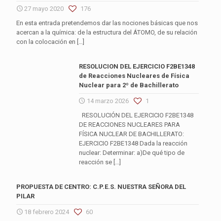
27 mayo 2020
176
En esta entrada pretendemos dar las nociones básicas que nos
acercan a la química: de la estructura del ÁTOMO, de su relación
con la colocación en
[…]
RESOLUCION DEL EJERCICIO F2BE1348
de Reacciones Nucleares de Física
Nuclear para 2º de Bachillerato
14 marzo 2026
1
RESOLUCIÓN DEL EJERCICIO F2BE1348
DE REACCIONES NUCLEARES PARA
FÍSICA NUCLEAR DE BACHILLERATO:
EJERCICIO F2BE1348 Dada la reacción
nuclear: Determinar: a)De qué tipo de
reacción se
[…]
PROPUESTA DE CENTRO: C.P.E.S. NUESTRA SEÑORA DEL
PILAR
18 febrero 2024
60