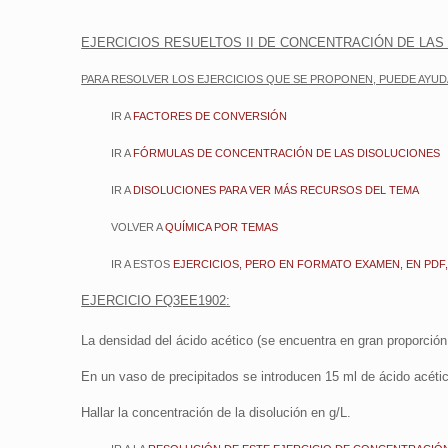
EJERCICIOS RESUELTOS II DE CONCENTRACIÓN DE LAS 
PARA RESOLVER LOS EJERCICIOS QUE SE PROPONEN, PUEDE AYUD
IR A
FACTORES DE CONVERSIÓN
IR A
FÓRMULAS DE CONCENTRACIÓN DE LAS DISOLUCIONES
IR A
DISOLUCIONES PARA VER MÁS RECURSOS DEL TEMA
VOLVER A
QUÍMICA POR TEMAS
IR A ESTOS
EJERCICIOS, PERO EN FORMATO EXAMEN, EN PDF,
EJERCICIO FQ3EE1902:
La densidad del ácido acético (se encuentra en gran proporción 
En un vaso de precipitados se introducen 15 ml de ácido acéti
Hallar la concentración de la disolución en g/L.