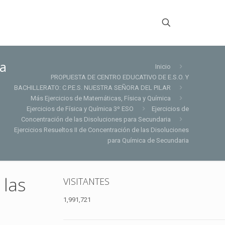
ca
Inicio
PROPUESTA DE CENTRO EDUCATIVO DE E.S.O. Y
BACHILLERATO: C.P.E.S. NUESTRA SEÑORA DEL PILAR
Más Ejercicios de Matemáticas, Física y Química
Ejercicios de Física y Química 3º ESO
Ejercicios de
Concentración de las Disoluciones para Secundaria
Ejercicios Resueltos II de Concentración de las Disoluciones
para Química de Secundaria
 las
VISITANTES
1,991,721