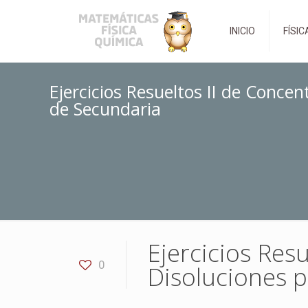
INICIO
FÍSIC
Ejercicios Resueltos II de Conce
de Secundaria
Ejercicios Resu
0
Disoluciones 