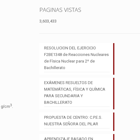
PAGINAS VISTAS
3,603,433
RESOLUCION DEL EJERCICIO
F2BE1348 de Reacciones Nucleares
de Física Nuclear para 2º de
Bachillerato
EXÁMENES RESUELTOS DE
MATEMÁTICAS, FÍSICA Y QUÍMICA
PARA SECUNDARIA Y
BACHILLERATO
3
9 g/cm
.
PROPUESTA DE CENTRO: C.P.E.S.
NUESTRA SEÑORA DEL PILAR
APRENDIZAJE BASADO EN