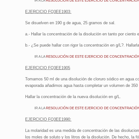
IR A LA
RESOLUCIÓN DE ESTE EJERCICIO DE CONCENTRACIÓN
EJERCICIO FQ3EE1903:
Se disuelven en 190 g de agua, 25 gramos de sal.
a.- Hallar la concentración de la disolución en tanto por ciento
b.- ¿Se puede hallar con rigor la concentración en g/L?. Hallar
IR A LA
RESOLUCIÓN DE ESTE EJERCICIO DE CONCENTRACIÓN
EJERCICIO FQ3EE1905
Tomamos 50 ml de una disolución de cloruro sódico en agua c
evaporada añadimos agua hasta completar un volumen de 350 
Hallar la concentración de la nueva disolución en g/L.
IR A LA
RESOLUCIÓN DE ESTE EJERCICIO DE CONCENTRACIÓN
EJERCICIO FQ3EE1990:
La molaridad es una medida de concentración de las disolucion
los moles de soluto y los litros de la disolución. De hecho, la 